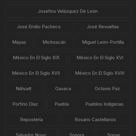
Josefina Velázquez De León
José Emilio Pacheco
José Revueltas
Mayas
Michoacán
Miguel León-Portilla
México En El Siglo XIX
México En El Siglo XVI
México En El Siglo XVII
México En El Siglo XVIII
Náhuatl
Oaxaca
Octavio Paz
Porfirio Díaz
Puebla
Pueblos Indígenas
Repostería
Rosario Castellanos
Salvador Novo
Sonora
Sopas