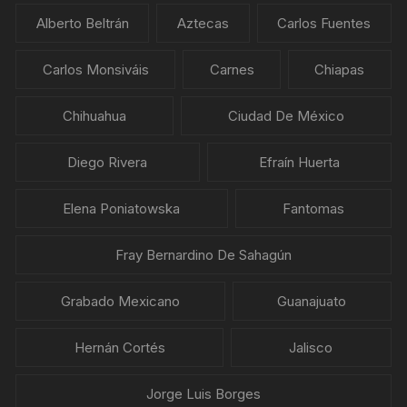
Alberto Beltrán
Aztecas
Carlos Fuentes
Carlos Monsiváis
Carnes
Chiapas
Chihuahua
Ciudad De México
Diego Rivera
Efraín Huerta
Elena Poniatowska
Fantomas
Fray Bernardino De Sahagún
Grabado Mexicano
Guanajuato
Hernán Cortés
Jalisco
Jorge Luis Borges