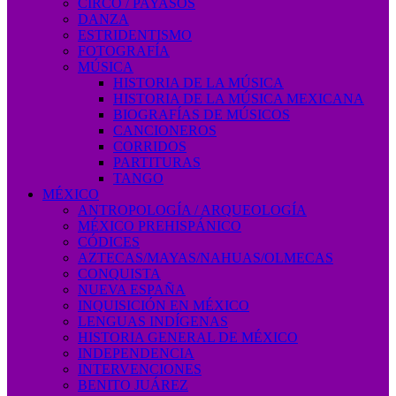
CIRCO / PAYASOS
DANZA
ESTRIDENTISMO
FOTOGRAFÍA
MÚSICA
HISTORIA DE LA MÚSICA
HISTORIA DE LA MÚSICA MEXICANA
BIOGRAFÍAS DE MÚSICOS
CANCIONEROS
CORRIDOS
PARTITURAS
TANGO
MÉXICO
ANTROPOLOGÍA / ARQUEOLOGÍA
MÉXICO PREHISPÁNICO
CÓDICES
AZTECAS/MAYAS/NAHUAS/OLMECAS
CONQUISTA
NUEVA ESPAÑA
INQUISICIÓN EN MÉXICO
LENGUAS INDÍGENAS
HISTORIA GENERAL DE MÉXICO
INDEPENDENCIA
INTERVENCIONES
BENITO JUÁREZ