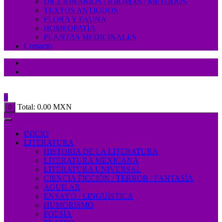
DICCIONARIOS / IDIOMAS / MÉTODOS
TEXTOS ANTIGUOS
FLORA Y FAUNA
HOMEOPATÍA
PLANTAS MEDICINALES
Contacto
0
Total:
0.00
MXN
0
INICIO
LITERATURA
HISTORIA DE LA LITERATURA
LITERATURA MEXICANA
LITERATURA UNIVERSAL
CIENCIA FICCIÓN / TERROR / FANTASÍA
AGUILAR
ENSAYO / LINGÜÍSTICA
HUMORISMO
POESÍA