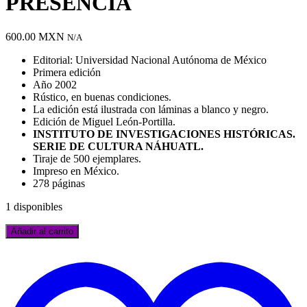
PRESENCIA
600.00
MXN
N/A
Editorial: Universidad Nacional Autónoma de México
Primera edición
Año 2002
Rústico, en buenas condiciones.
La edición está ilustrada con láminas a blanco y negro.
Edición de Miguel León-Portilla.
INSTITUTO DE INVESTIGACIONES HISTÓRICAS.
SERIE DE CULTURA NÁHUATL.
Tiraje de 500 ejemplares.
Impreso en México.
278 páginas
1 disponibles
DE
Añadir al carrito
SAHAGÚN
A
BERNARDINO.
a
QUINIENTOS
l
AÑOS
l
DE
d
PRESENCIA
d