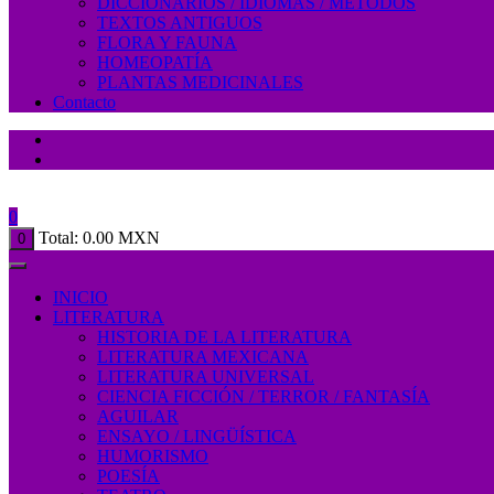
DICCIONARIOS / IDIOMAS / MÉTODOS
TEXTOS ANTIGUOS
FLORA Y FAUNA
HOMEOPATÍA
PLANTAS MEDICINALES
Contacto
0
Total:
0.00
MXN
0
INICIO
LITERATURA
HISTORIA DE LA LITERATURA
LITERATURA MEXICANA
LITERATURA UNIVERSAL
CIENCIA FICCIÓN / TERROR / FANTASÍA
AGUILAR
ENSAYO / LINGÜÍSTICA
HUMORISMO
POESÍA