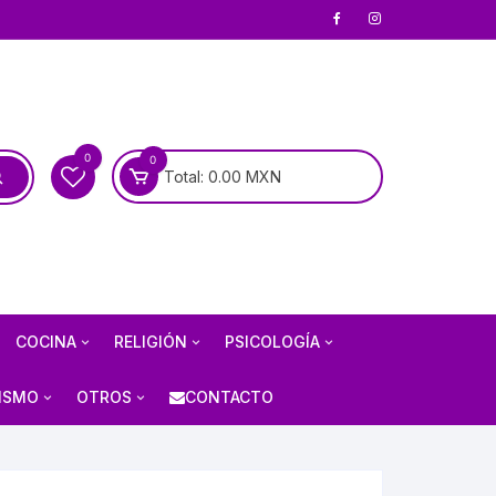
0
0
Total:
0.00
MXN
COCINA
RELIGIÓN
PSICOLOGÍA
COCINA MEXICANA
BIOGRAFÍAS DE SANTOS
PSICOANÁLISIS
ISMO
OTROS
CONTACTO
COCINA UNIVERSAL
BIOGRAFÍAS DE LA VIRGEN
PSIQUIATRÍA
RÍA
AJEDREZ