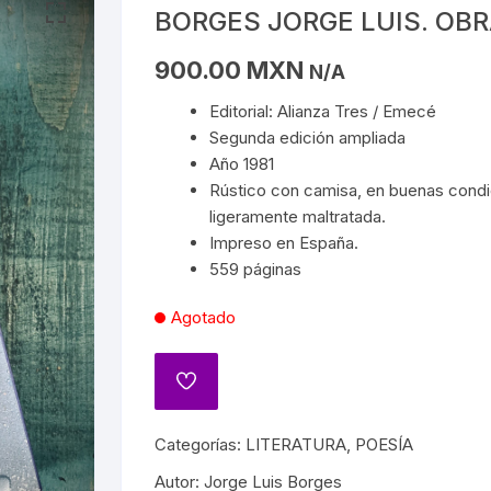
S
EDAD MEDIA
BIOGRAFÍAS DE ARTISTAS
ARQUITECTURA
MATEMÁTICAS
CAPITALISMO
POLÍTICA
CIELO 
BORGES JORGE LUIS. OBRA
A
S/MAYAS/NAHUAS/OLMECAS
RENACIMIENTO
OBRA PLÁSTICA
BIOGRAFÍAS DE ARTISTAS
PROGRAMACIÓN
COMUNISMO
SOCIOLOGÍA
DEMON
900.00
MXN
N/A
DE MÉXICO
STA
REVOLUCIONES
OBRA PLÁSTICA
Editorial: Alianza Tres / Emecé
QUÍMICA
MARXISMO
MAGIA
Segunda edición ampliada
ESPAÑA
PAÍSES
Año 1981
SOCIALISMO
MASON
FRANC
Rústico con camisa, en buenas condic
 ARTES
ICIÓN EN MÉXICO
GUERRILLA
ligeramente maltratada.
TROTSKISMO
MUER
Impreso en España.
S INDÍGENAS
INQUISICIÓN
559 páginas
OS
VAMPI
Agotado
IA GENERAL DE MÉXICO
PRIMERA Y SEGUNDA
 PRÓDIGO
GUERRA MUNDIAL
HISTORIA DEL TEATRO
NDENCIA
NAZISMO
ENCIONES
Categorías:
LITERATURA
,
POESÍA
HISTORIA DEL CINE
 JUÁREZ
Autor:
Jorge Luis Borges