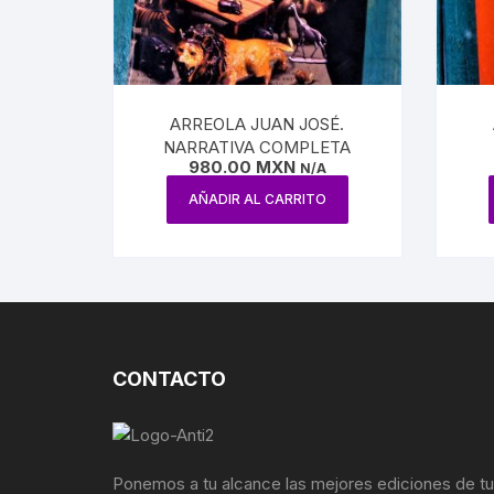
PERIOD
GEOGRA
PRESID
ARREOLA JUAN JOSÉ.
NARRATIVA COMPLETA
BIOGRA
980.00
MXN
N/A
AÑADIR AL CARRITO
EJÉRCI
AVIACI
FERROC
HACIEN
CONTACTO
AGRICU
MINERÍ
Ponemos a tu alcance las mejores ediciones de t