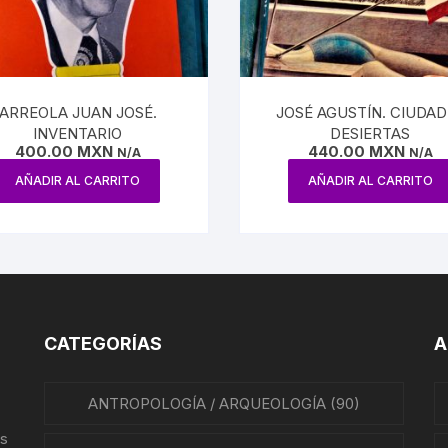
ISMO Y COMUNICACIÓN
FÍA / ESTADOS
ENTES
ARREOLA JUAN JOSÉ.
JOSÉ AGUSTÍN. CIUDAD
INVENTARIO
DESIERTAS
FÍAS
400.00
MXN
440.00
MXN
N/A
N/A
AÑADIR AL CARRITO
AÑADIR AL CARRITO
TO MEXICANO / MARINA
ÓN
ARRILES
DA
CATEGORÍAS
A
LTURA, PESCA Y GANADERÍA
ANTROPOLOGÍA / ARQUEOLOGÍA
(90)
A
us