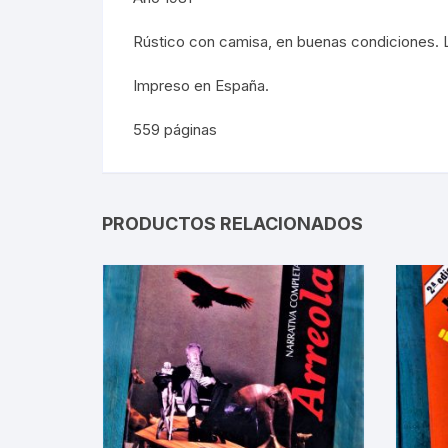
SOCIOL
Rústico con camisa, en buenas condiciones. L
MOVIMI
Impreso en España.
MOVIMI
559 páginas
REBELI
GUERRI
PRODUCTOS RELACIONADOS
EDUCAC
MOVIMI
LECUMB
CULTUR