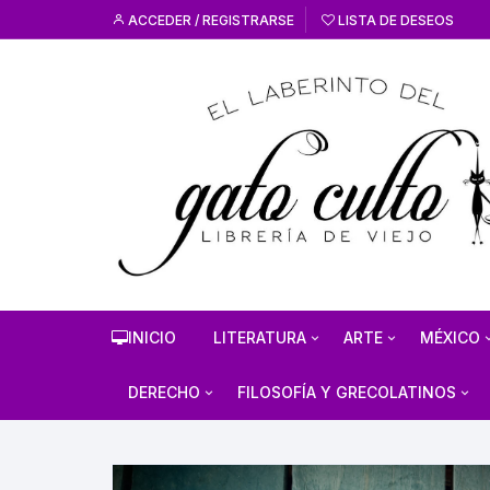
ACCEDER / REGISTRARSE
LISTA DE DESEOS
INICIO
LITERATURA
ARTE
MÉXICO
HISTORIA DE LA
HISTORIA DEL AR
ANTROP
DERECHO
FILOSOFÍA Y GRECOLATINOS
LITERATURA
ARTE MEXICANO
MÉXICO
ESTUDIOS SOBRE DERECHO
ESTUDIOS DE FILOSOFÍA
LITERATURA MEXICANA
EN GENERAL