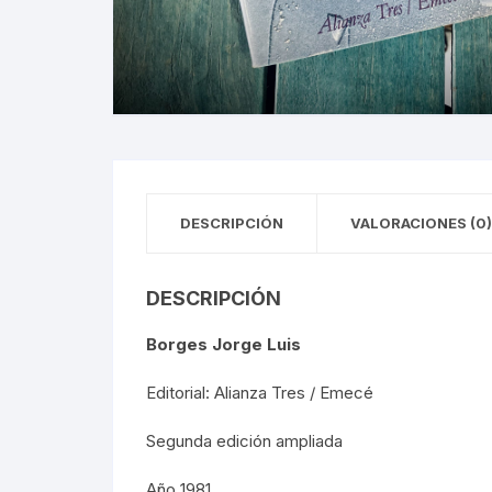
CIRCO / PAYASOS
MAXIMI
DANZA
REFOR
ESTRIDENTISMO
PORFIR
FOTOGRAFÍA
REVOLU
MÚSICA
DESCRIPCIÓN
VALORACIONES (0)
POLÍTI
DESCRIPCIÓN
ECONOM
Borges Jorge Luis
MEDICI
Editorial: Alianza Tres / Emecé
RELIGI
Segunda edición ampliada
LA GUE
Año 1981