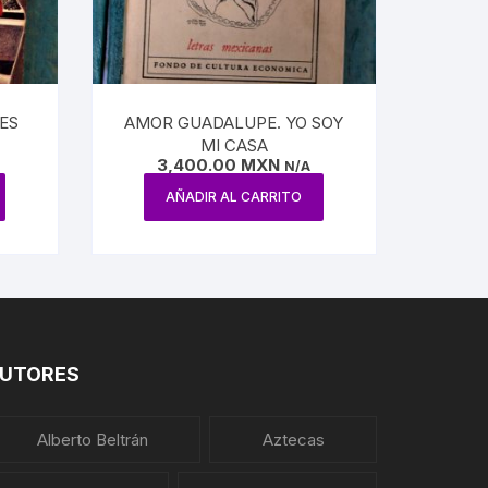
ES
AMOR GUADALUPE. YO SOY
MI CASA
3,400.00
MXN
N/A
AÑADIR AL CARRITO
UTORES
Alberto Beltrán
Aztecas