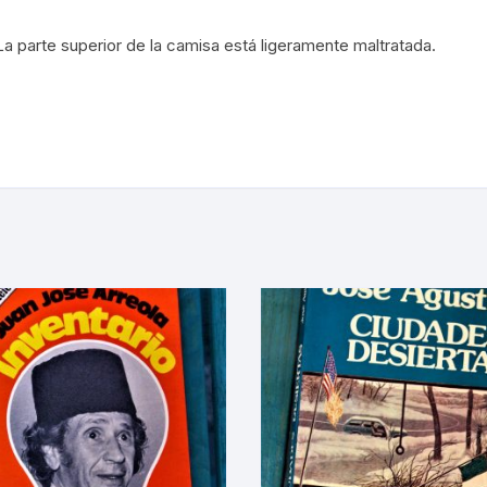
PARTITURAS
OGÍA MEXICANA
a parte superior de la camisa está ligeramente maltratada.
TANGO
ENTO OBRERO
ENTOS SOCIALES
ONES
LLA EN MÉXICO
IÓN EN MÉXICO
ENTO ESTUDIANTIL
ERRI
A MEXICANA