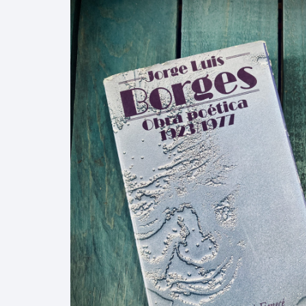
ARTE UNIVERSAL
CÓDICE
AUTORES GRECOLATINOS
LITERATURA UNIVERSAL
CÓDIGOS
REVISTA AMÉRIC
AZTECA
MITOLOGÍA
CIENCIA FICCIÓN / TERROR /
LEYES
FANTASÍA
REVISTA ARTES 
CONQUI
ESTUDIOS SOBRE ÉTICA
AGUILAR
REVISTA ATENEO
NUEVA 
ESTUDIOS SOBRE LÓGICA
ENSAYO / LINGÜÍSTICA
REVISTA BELLAS
INQUIS
HUMORISMO
REVISTA
LENGUA
CONTEMPORÁNE
POESÍA
HISTOR
REVISTA EL HIJO
TEATRO
INDEPE
CARICATURA
INTERV
CINE
BENITO