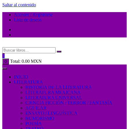
Saltar al contenido
Acceder / Registrarse
Lista de deseos
0
Total:
0.00
MXN
0
INICIO
LITERATURA
HISTORIA DE LA LITERATURA
LITERATURA MEXICANA
LITERATURA UNIVERSAL
CIENCIA FICCIÓN / TERROR / FANTASÍA
AGUILAR
ENSAYO / LINGÜÍSTICA
HUMORISMO
POESÍA
TEATRO