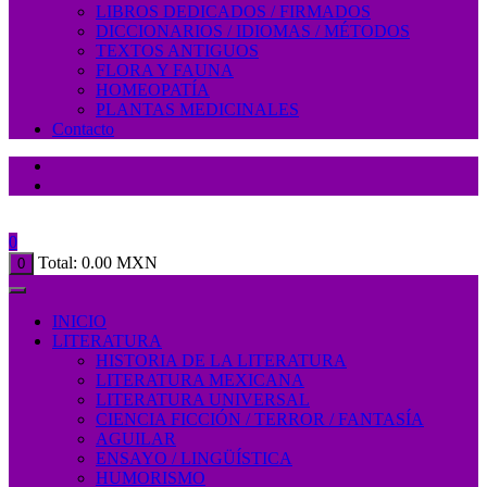
LIBROS DEDICADOS / FIRMADOS
DICCIONARIOS / IDIOMAS / MÉTODOS
TEXTOS ANTIGUOS
FLORA Y FAUNA
HOMEOPATÍA
PLANTAS MEDICINALES
Contacto
0
Total:
0.00
MXN
0
INICIO
LITERATURA
HISTORIA DE LA LITERATURA
LITERATURA MEXICANA
LITERATURA UNIVERSAL
CIENCIA FICCIÓN / TERROR / FANTASÍA
AGUILAR
ENSAYO / LINGÜÍSTICA
HUMORISMO