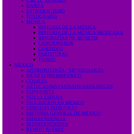
CIRCO / PAYASOS
DANZA
ESTRIDENTISMO
FOTOGRAFÍA
MÚSICA
HISTORIA DE LA MÚSICA
HISTORIA DE LA MÚSICA MEXICANA
BIOGRAFÍAS DE MÚSICOS
CANCIONEROS
CORRIDOS
PARTITURAS
TANGO
MÉXICO
ANTROPOLOGÍA / ARQUEOLOGÍA
MÉXICO PREHISPÁNICO
CÓDICES
AZTECAS/MAYAS/NAHUAS/OLMECAS
CONQUISTA
NUEVA ESPAÑA
INQUISICIÓN EN MÉXICO
LENGUAS INDÍGENAS
HISTORIA GENERAL DE MÉXICO
INDEPENDENCIA
INTERVENCIONES
BENITO JUÁREZ