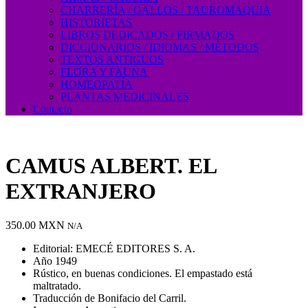
CHARRERÍA / GALLOS / TAUROMAQUIA
HISTORIETAS
LIBROS DEDICADOS / FIRMADOS
DICCIONARIOS / IDIOMAS / MÉTODOS
TEXTOS ANTIGUOS
FLORA Y FAUNA
HOMEOPATÍA
PLANTAS MEDICINALES
Contacto
CAMUS ALBERT. EL
EXTRANJERO
350.00
MXN
N/A
Editorial: EMECÉ EDITORES S. A.
Año 1949
Rústico, en buenas condiciones. El empastado está
maltratado.
Traducción de Bonifacio del Carril.