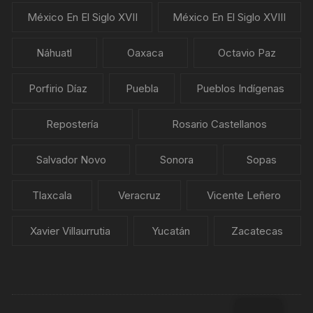
México En El Siglo XVII
México En El Siglo XVIII
Náhuatl
Oaxaca
Octavio Paz
Porfirio Díaz
Puebla
Pueblos Indígenas
Repostería
Rosario Castellanos
Salvador Novo
Sonora
Sopas
Tlaxcala
Veracruz
Vicente Leñero
Xavier Villaurrutia
Yucatán
Zacatecas