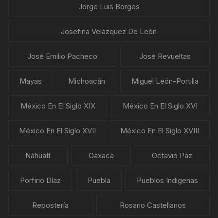
Jorge Luis Borges
Josefina Velázquez De León
José Emilio Pacheco
José Revueltas
Mayas
Michoacán
Miguel León-Portilla
México En El Siglo XIX
México En El Siglo XVI
México En El Siglo XVII
México En El Siglo XVIII
Náhuatl
Oaxaca
Octavio Paz
Porfirio Díaz
Puebla
Pueblos Indígenas
Repostería
Rosario Castellanos