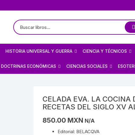
HISTORIA UNIVERSAL Y GUERRA
CIENCIA Y TÉCNICOS
TE
LOGÍA / ARQUEOLOGÍA
HISTORIOGRAFÍA
ASTRONOMÍA
DOCTRINAS ECONÓMICAS
CIENCIAS SOCIALES
ESOTER
PREHISPÁNICO
CIVILIZACIONES ANTIGUAS
ARQUITECTURA MEXICANA
FÍSICA
ANARQUISMO
ECONOMÍA
BRUJE
EDAD MEDIA
BIOGRAFÍAS DE ARTISTAS
ARQUITECTURA
MATEMÁTICAS
CAPITALISMO
POLÍTICA
CIELO 
CELADA EVA. LA COCINA 
RECETAS DEL SIGLO XV A
S/MAYAS/NAHUAS/OLMECAS
RENACIMIENTO
OBRA PLÁSTICA
BIOGRAFÍAS DE ARTISTAS
PROGRAMACIÓN
COMUNISMO
SOCIOLOGÍA
DEMON
850.00
MXN
N/A
E MÉXICO
STA
REVOLUCIONES
OBRA PLÁSTICA
QUÍMICA
MARXISMO
MAGIA
Editorial: BELACQVA