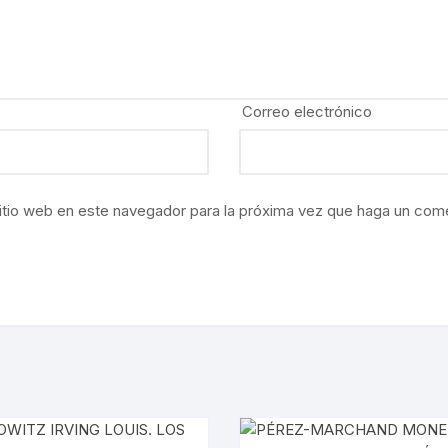
ÍAS
O MEXICANO / MARINA
N
Correo electrónico
RRILES
A
itio web en este navegador para la próxima vez que haga un come
TURA, PESCA Y GANADERÍA
EO