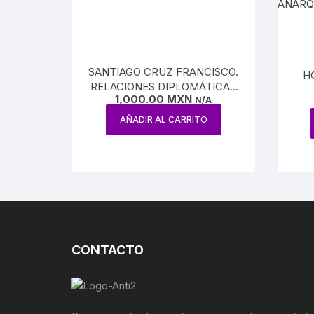
SANTIAGO CRUZ FRANCISCO.
H
RELACIONES DIPLOMÁTICAS
1,000.00
MXN
ENTRE LA NUEVA ESPAÑA Y
N/A
EL JAPÓN
AÑADIR AL CARRITO
CONTACTO