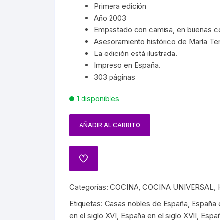
SPAÑA
PAÍSES
SOCIALISMO
Primera edición
MASON
FRANC
Año 2003
ARTES
CIÓN EN MÉXICO
GUERRILLA
TROTSKISMO
Empastado con camisa, en buenas co
MUER
Asesoramiento histórico de María Te
 INDÍGENAS
INQUISICIÓN
La edición está ilustrada.
OS
VAMPI
Impreso en España.
A GENERAL DE MÉXICO
PRIMERA Y SEGUNDA
303 páginas
PRÓDIGO
GUERRA MUNDIAL
HISTORIA DEL TEATRO
1 disponibles
DENCIA
NAZISMO
NCIONES
AÑADIR AL CARRITO
HISTORIA DEL CINE
JUÁREZ
BIOGRAFÍAS CINE
IANO
CINE MEXICANO
Categorías:
COCINA
,
COCINA UNIVERSAL
,
A
Etiquetas:
Casas nobles de España
,
España e
CINE UNIVERSAL
en el siglo XVI
,
España en el siglo XVII
,
Españ
ATO