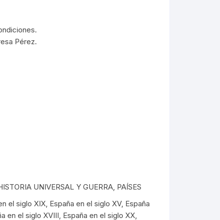
ÓRDENES RELIGIOSAS
ERÍA /
MASONERÍA
LIBROS DEDICADOS /
FIRMADOS
LA BIBLIA
ndiciones.
TE
resa Pérez.
DICCIONARIOS / IDIOMAS /
SACEDORCIO
MÉTODOS
ROS
TEOLOGÍA
TEXTOS ANTIGUOS
ETIMOLOGÍAS
FLORA Y FAUNA
HOMEOPATÍA
PLANTAS MEDICINALES
HISTORIA UNIVERSAL Y GUERRA
,
PAÍSES
n el siglo XIX
,
España en el siglo XV
,
España
a en el siglo XVIII
,
España en el siglo XX
,