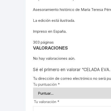
REBELIO
Asesoramiento histórico de María Teresa Pér
GUERRIL
La edición está ilustrada.
EDUCACI
Impreso en España.
303 páginas
MOVIMIE
VALORACIONES
LECUMB
No hay valoraciones aún.
CULTUR
Sé el primero en valorar “CELADA EV
PERIODI
Tu dirección de correo electrónico no será pu
Tu puntuación
*
GEOGRAF
Tu valoración
*
PRESIDE