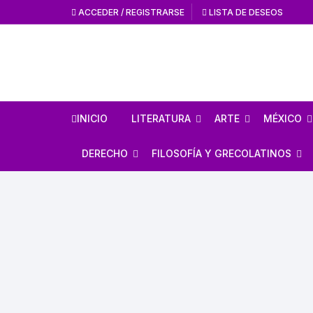
ACCEDER / REGISTRARSE
LISTA DE DESEOS
INICIO
LITERATURA
ARTE
MÉXICO
HISTORIA DE LA
HISTORIA DEL AR
ANTROPO
DERECHO
FILOSOFÍA Y GRECOLATINOS
LITERATURA
ARTE MEXICANO
MÉXICO 
ESTUDIOS SOBRE DERECHO
ESTUDIOS DE FILOSOFÍA
LITERATURA MEXICANA
EN GENERAL
ARTE UNIVERSAL
CÓDICES
AUTORES GRECOLATINOS
LITERATURA UNIVERSAL
CÓDIGOS
REVISTA AMÉRICA
AZTECA
MITOLOGÍA
CIENCIA FICCIÓN / TERROR /
LEYES
FANTASÍA
REVISTA ARTES D
CONQUI
ESTUDIOS SOBRE ÉTICA