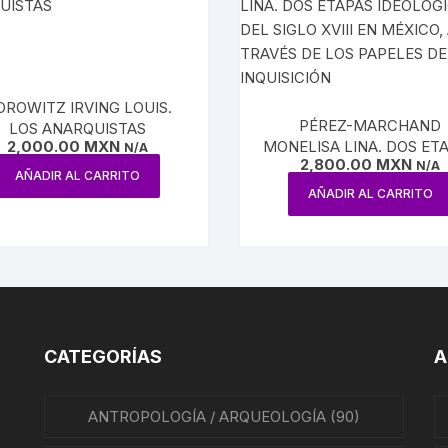
OROWITZ IRVING LOUIS.
PÉREZ-MARCHAND
LOS ANARQUISTAS
2,000.00
MXN
MONELISA LINA. DOS ET
N/A
2,800.00
MXN
IDEOLÓGICAS DEL SIGLO X
N/A
AÑADIR AL CARRITO
EN MÉXICO, A TRAVÉS DE
AÑADIR AL CARRITO
PAPELES DE LA INQUISI
CATEGORÍAS
A
ANTROPOLOGÍA / ARQUEOLOGÍA
(90)