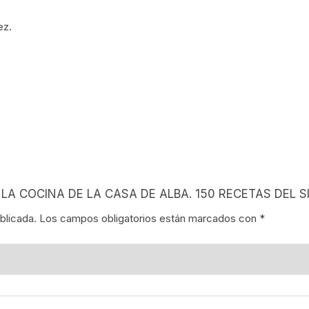
NES
ez.
LA EN MÉXICO
ÓN EN MÉXICO
NTO ESTUDIANTIL
ERRI
A MEXICANA
A. LA COCINA DE LA CASA DE ALBA. 150 RECETAS DEL S
SMO Y COMUNICACIÓN
blicada.
Los campos obligatorios están marcados con
*
ÍA / ESTADOS
NTES