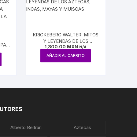
KRICKEBERG WALTER. MITOS
Y LEYENDAS DE LOS
APAS
1,300.00
MXN
AZTECAS, INCAS, MAYAS Y
N/A
VIII
MUISCAS
AÑADIR AL CARRITO
 LOS
CIÓN
UTORES
Alberto Beltrán
Aztecas