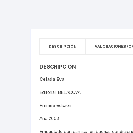
FOTOGRAFÍA
REVOLUC
MÚSICA
POLÍTIC
ECONOMÍ
DESCRIPCIÓN
VALORACIONES (0)
MEDICIN
DESCRIPCIÓN
RELIGIÓ
Celada Eva
LA GUER
Editorial: BELACQVA
SOCIOLO
Primera edición
MOVIMI
Año 2003
MOVIMIE
Empastado con camisa, en buenas condicion