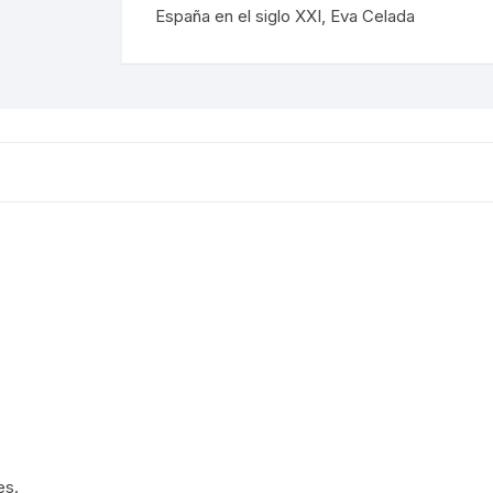
España en el siglo XXI
,
Eva Celada
REVISTAS DE CINE
IÓN MEXICANA
HISTORIA DE LA MÚSICA
A MEXICANA
HISTORIA DE LA MÚSICA
MEXICANA
A DE MÉXICO
BIOGRAFÍAS DE MÚSICOS
A EN MÉXICO
CANCIONEROS
N EN MÉXICO
CORRIDOS
RA CRISTERA
PARTITURAS
GÍA MEXICANA
TANGO
ENTO OBRERO
NTOS SOCIALES
es.