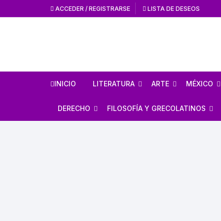
ACCEDER / REGISTRARSE
LISTA DE DESEOS
INICIO
LITERATURA
ARTE
MÉXICO
HISTORIA DE LA
HISTORIA DEL AR
ANTROPO
DERECHO
FILOSOFÍA Y GRECOLATINOS
LITERATURA
ARTE MEXICANO
MÉXICO 
ESTUDIOS SOBRE DERECHO
ESTUDIOS DE FILOSOFÍA
LITERATURA MEXICANA
EN GENERAL
ARTE UNIVERSAL
CÓDICES
AUTORES GRECOLATINOS
LITERATURA UNIVERSAL
CÓDIGOS
REVISTA AMÉRICA
AZTECA
MITOLOGÍA
CIENCIA FICCIÓN / TERROR /
LEYES
FANTASÍA
REVISTA ARTES D
CONQUI
ESTUDIOS SOBRE ÉTICA