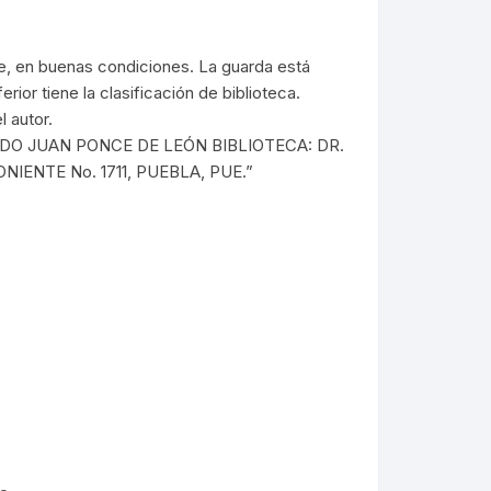
ÓRDENES RELIGIOSAS
ERÍA /
MASONERÍA
LIBROS DEDICADOS /
FIRMADOS
LA BIBLIA
e, en buenas condiciones. La guarda está
TE
rior tiene la clasificación de biblioteca.
DICCIONARIOS / IDIOMAS /
SACEDORCIO
l autor.
MÉTODOS
ROS
NTADO JUAN PONCE DE LEÓN BIBLIOTECA: DR.
TEOLOGÍA
IENTE No. 1711, PUEBLA, PUE.”
TEXTOS ANTIGUOS
ETIMOLOGÍAS
FLORA Y FAUNA
HOMEOPATÍA
PLANTAS MEDICINALES