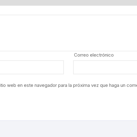
ÍAS
O MEXICANO / MARINA
N
RRILES
Correo electrónico
A
TURA, PESCA Y GANADERÍA
itio web en este navegador para la próxima vez que haga un come
EO