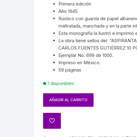
SPAÑA
PAÍSES
SOCIALISMO
Primera edición
MASON
FRANC
Año 1945
ARTES
CIÓN EN MÉXICO
GUERRILLA
TROTSKISMO
Rústico con guarda de papel albanen
MUER
maltratada, manchada y en la parte infe
 INDÍGENAS
INQUISICIÓN
Esta monografía la ilustró e imprimió e
OS
VAMPI
La obra tiene sellos del “ASPIRA
A GENERAL DE MÉXICO
PRIMERA Y SEGUNDA
CARLOS FUENTES GUTIÉRREZ 10 PON
PRÓDIGO
GUERRA MUNDIAL
Ejemplar No. 699 de 1000.
HISTORIA DEL TEATRO
DENCIA
Impreso en México.
NAZISMO
59 páginas
NCIONES
HISTORIA DEL CINE
1 disponibles
JUÁREZ
BIOGRAFÍAS CINE
AÑADIR AL CARRITO
IANO
CINE MEXICANO
A
CINE UNIVERSAL
ATO