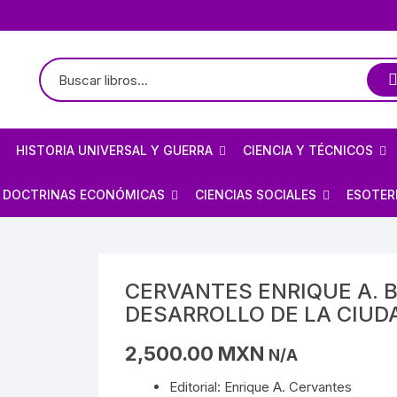
HISTORIA UNIVERSAL Y GUERRA
CIENCIA Y TÉCNICOS
TE
LOGÍA / ARQUEOLOGÍA
HISTORIOGRAFÍA
ASTRONOMÍA
DOCTRINAS ECONÓMICAS
CIENCIAS SOCIALES
ESOTER
PREHISPÁNICO
CIVILIZACIONES ANTIGUAS
ARQUITECTURA MEXICANA
FÍSICA
ANARQUISMO
ECONOMÍA
BRUJE
EDAD MEDIA
BIOGRAFÍAS DE ARTISTAS
ARQUITECTURA
MATEMÁTICAS
CAPITALISMO
POLÍTICA
CIELO 
CERVANTES ENRIQUE A. 
DESARROLLO DE LA CIUD
S/MAYAS/NAHUAS/OLMECAS
RENACIMIENTO
OBRA PLÁSTICA
BIOGRAFÍAS DE ARTISTAS
PROGRAMACIÓN
COMUNISMO
SOCIOLOGÍA
DEMON
2,500.00
MXN
N/A
E MÉXICO
STA
REVOLUCIONES
OBRA PLÁSTICA
QUÍMICA
MARXISMO
MAGIA
Editorial: Enrique A. Cervantes