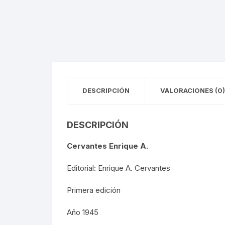
FOTOGRAFÍA
REVOLUC
MÚSICA
POLÍTIC
ECONOMÍ
DESCRIPCIÓN
VALORACIONES (0)
MEDICIN
RELIGIÓ
DESCRIPCIÓN
LA GUER
Cervantes Enrique A.
SOCIOLO
Editorial: Enrique A. Cervantes
Primera edición
MOVIMI
Año 1945
MOVIMIE