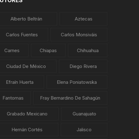
UTORES
Alberto Beltrán
Aztecas
Carlos Fuentes
Carlos Monsiváis
Carnes
Chiapas
Chihuahua
Ciudad De México
Diego Rivera
Efraín Huerta
Elena Poniatowska
Fantomas
Fray Bernardino De Sahagún
Grabado Mexicano
Guanajuato
Hernán Cortés
Jalisco