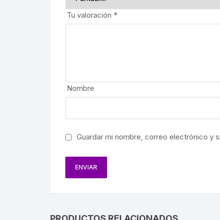
BIOGRAF
Tu valoración
*
EJÉRCIT
AVIACIÓ
FERROCA
Nombre
HACIEND
AGRICUL
Guardar mi nombre, correo electrónico y s
MINERÍA
PETRÓL
PRODUCTOS RELACIONADOS