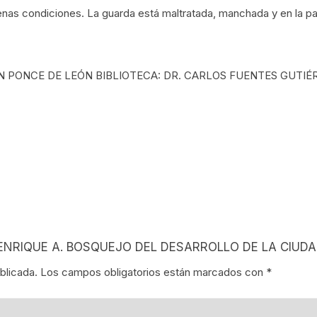
s condiciones. La guarda está maltratada, manchada y en la parte 
NES
LA EN MÉXICO
UAN PONCE DE LEÓN BIBLIOTECA: DR. CARLOS FUENTES GUTIÉRR
ÓN EN MÉXICO
NTO ESTUDIANTIL
ERRI
A MEXICANA
SMO Y COMUNICACIÓN
ES ENRIQUE A. BOSQUEJO DEL DESARROLLO DE LA CIUDA
ÍA / ESTADOS
blicada.
Los campos obligatorios están marcados con
*
NTES