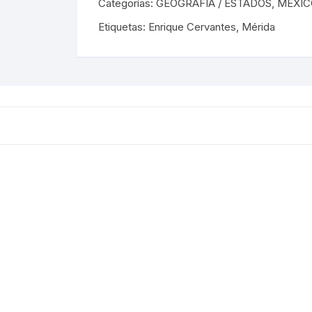
Categorías:
GEOGRAFÍA / ESTADOS
,
MÉXIC
REVISTAS DE CINE
Etiquetas:
Enrique Cervantes
,
Mérida
IÓN MEXICANA
HISTORIA DE LA MÚSICA
A MEXICANA
HISTORIA DE LA MÚSICA
MEXICANA
A DE MÉXICO
BIOGRAFÍAS DE MÚSICOS
A EN MÉXICO
CANCIONEROS
N EN MÉXICO
CORRIDOS
RA CRISTERA
PARTITURAS
GÍA MEXICANA
TANGO
ENTO OBRERO
NTOS SOCIALES