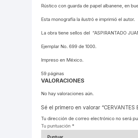
Rústico con guarda de papel albanene, en buena
REBELIO
Esta monografía la ilustró e imprimió el autor.
GUERRIL
La obra tiene sellos del “ASPIRANTADO J
EDUCACI
Ejemplar No. 699 de 1000.
MOVIMIE
Impreso en México.
LECUMB
59 páginas
VALORACIONES
CULTUR
No hay valoraciones aún.
PERIODI
Sé el primero en valorar “CERVANT
GEOGRAF
Tu dirección de correo electrónico no será pu
Tu puntuación
*
PRESIDE