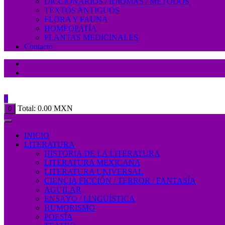
DICCIONARIOS / IDIOMAS / MÉTODOS
TEXTOS ANTIGUOS
FLORA Y FAUNA
HOMEOPATÍA
PLANTAS MEDICINALES
Contacto
0
Total:
0.00
MXN
0
INICIO
LITERATURA
HISTORIA DE LA LITERATURA
LITERATURA MEXICANA
LITERATURA UNIVERSAL
CIENCIA FICCIÓN / TERROR / FANTASÍA
AGUILAR
ENSAYO / LINGÜÍSTICA
HUMORISMO
POESÍA