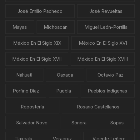
José Emilio Pacheco
José Revueltas
Mayas
Michoacán
Miguel León-Portilla
México En El Siglo XIX
México En El Siglo XVI
México En El Siglo XVII
México En El Siglo XVIII
Náhuatl
Oaxaca
Octavio Paz
Porfirio Díaz
Puebla
Pueblos Indígenas
Repostería
Rosario Castellanos
Salvador Novo
Sonora
Sopas
Tlaxcala
Veracruz
Vicente Leñero