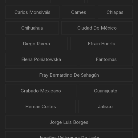
Carlos Monsiváis
Carnes
Chiapas
Chihuahua
Ciudad De México
Diego Rivera
Efraín Huerta
Elena Poniatowska
Fantomas
Fray Bernardino De Sahagún
Grabado Mexicano
Guanajuato
Hernán Cortés
Jalisco
Jorge Luis Borges
Josefina Velázquez De León