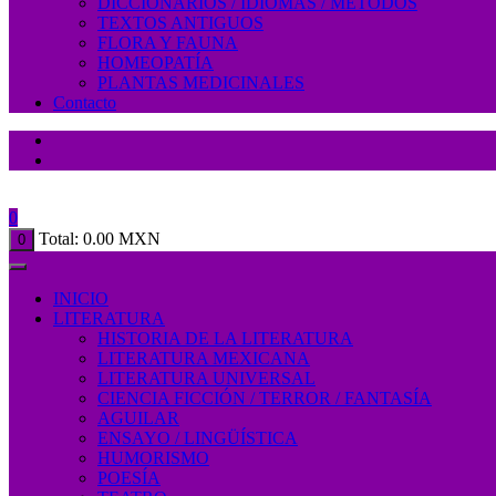
DICCIONARIOS / IDIOMAS / MÉTODOS
TEXTOS ANTIGUOS
FLORA Y FAUNA
HOMEOPATÍA
PLANTAS MEDICINALES
Contacto
0
Total:
0.00
MXN
0
INICIO
LITERATURA
HISTORIA DE LA LITERATURA
LITERATURA MEXICANA
LITERATURA UNIVERSAL
CIENCIA FICCIÓN / TERROR / FANTASÍA
AGUILAR
ENSAYO / LINGÜÍSTICA
HUMORISMO
POESÍA