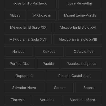
José Emilio Pacheco
José Revueltas
Mayas
Michoacán
Miguel León-Portilla
México En El Siglo XIX
México En El Siglo XVI
México En El Siglo XVII
México En El Siglo XVIII
Náhuatl
Oaxaca
Octavio Paz
Porfirio Díaz
Puebla
Pueblos Indígenas
Repostería
Rosario Castellanos
Salvador Novo
Sonora
Sopas
Tlaxcala
Veracruz
Vicente Leñero