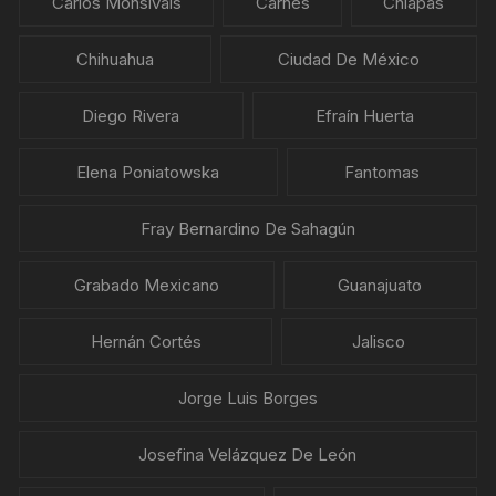
Carlos Monsiváis
Carnes
Chiapas
Chihuahua
Ciudad De México
Diego Rivera
Efraín Huerta
Elena Poniatowska
Fantomas
Fray Bernardino De Sahagún
Grabado Mexicano
Guanajuato
Hernán Cortés
Jalisco
Jorge Luis Borges
Josefina Velázquez De León