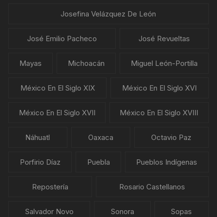
Josefina Velázquez De León
José Emilio Pacheco
José Revueltas
Mayas
Michoacán
Miguel León-Portilla
México En El Siglo XIX
México En El Siglo XVI
México En El Siglo XVII
México En El Siglo XVIII
Náhuatl
Oaxaca
Octavio Paz
Porfirio Díaz
Puebla
Pueblos Indígenas
Repostería
Rosario Castellanos
Salvador Novo
Sonora
Sopas