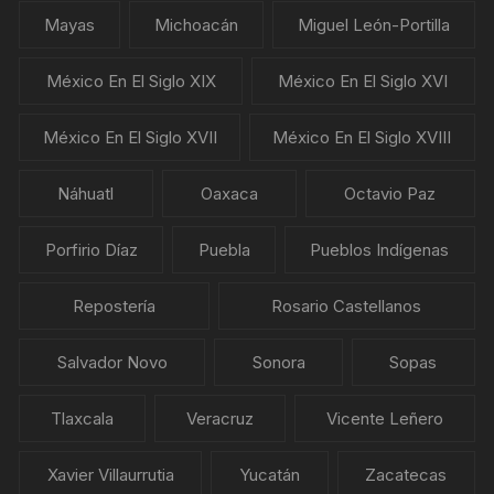
Mayas
Michoacán
Miguel León-Portilla
México En El Siglo XIX
México En El Siglo XVI
México En El Siglo XVII
México En El Siglo XVIII
Náhuatl
Oaxaca
Octavio Paz
Porfirio Díaz
Puebla
Pueblos Indígenas
Repostería
Rosario Castellanos
Salvador Novo
Sonora
Sopas
Tlaxcala
Veracruz
Vicente Leñero
Xavier Villaurrutia
Yucatán
Zacatecas