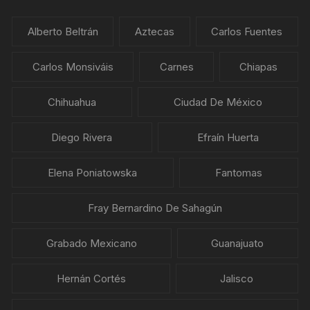
Alberto Beltrán
Aztecas
Carlos Fuentes
Carlos Monsiváis
Carnes
Chiapas
Chihuahua
Ciudad De México
Diego Rivera
Efraín Huerta
Elena Poniatowska
Fantomas
Fray Bernardino De Sahagún
Grabado Mexicano
Guanajuato
Hernán Cortés
Jalisco