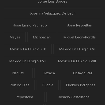
Jorge Luis Borges
Josefina Velázquez De León
José Emilio Pacheco
José Revueltas
Mayas
Michoacán
Miguel León-Portilla
México En El Siglo XIX
México En El Siglo XVI
México En El Siglo XVII
México En El Siglo XVIII
Náhuatl
Oaxaca
Octavio Paz
Porfirio Díaz
Puebla
Pueblos Indígenas
Repostería
Rosario Castellanos