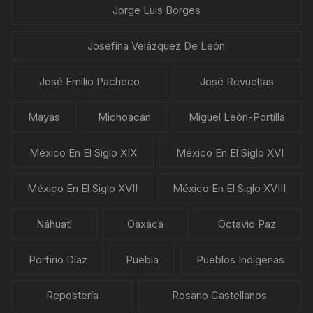
Jorge Luis Borges
Josefina Velázquez De León
José Emilio Pacheco
José Revueltas
Mayas
Michoacán
Miguel León-Portilla
México En El Siglo XIX
México En El Siglo XVI
México En El Siglo XVII
México En El Siglo XVIII
Náhuatl
Oaxaca
Octavio Paz
Porfirio Díaz
Puebla
Pueblos Indígenas
Repostería
Rosario Castellanos