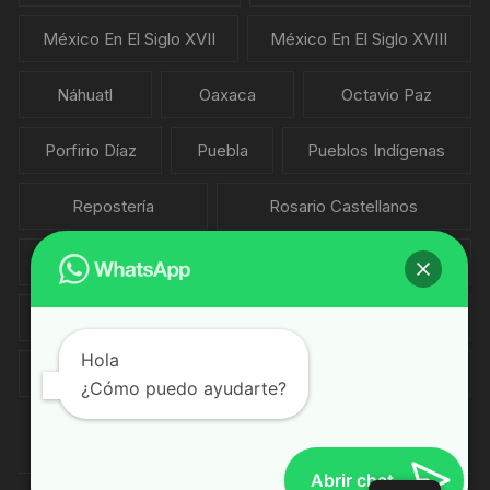
México En El Siglo XVII
México En El Siglo XVIII
Náhuatl
Oaxaca
Octavio Paz
Porfirio Díaz
Puebla
Pueblos Indígenas
Repostería
Rosario Castellanos
Salvador Novo
Sonora
Sopas
Tlaxcala
Veracruz
Vicente Leñero
Hola
Xavier Villaurrutia
Yucatán
Zacatecas
¿Cómo puedo ayudarte?
Abrir chat