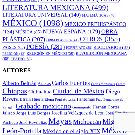
LITERATURA MEXICANA
(499)
LITERATURA UNIVERSAL
(140)
MATEMÁTICAS
(48)
MÉXICO
(1098)
MÉXICO PREHISPÁNICO
OBRA
NUEVA ESPAÑA
(179)
(134)
MÚSICA
(85)
OTROS
(355)
PLÁSTICA
(207)
OBRA PLÁSTICA
(41)
POESÍA
(281)
RECETARIOS
(87)
PAÍSES
(65)
PORFIRIATO
(38)
RELIGIÓN EN MÉXICO
(59)
REVOLUCIÓN MEXICANA
RELIGIÓN
(42)
(68)
TEATRO
(53)
AUTORES
Carlos Fuentes
Alberto Beltrán
Aztecas
Carlos Monsiváis
Carnes
Chiapas
Ciudad de México
Diego
Chihuahua
Rivera
Fantomas
Efraín Huerta
Elena Poniatowska
Fray Bernardino de
Grabado mexicano
Hernán Cortés
Guanajuato
Sahagún
Jalisco
Josefina Velázquez de León
Jorge Luis Borges
José Emilio
Mayas
Miguel
Michoacán
José Revueltas
Pacheco
México
León-Portilla
México en el siglo XIX