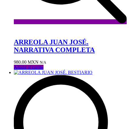
Añadir
a
la
ARREOLA JUAN JOSÉ.
lista
NARRATIVA COMPLETA
de
deseos
980.00
MXN
N/A
Añadir al carrito