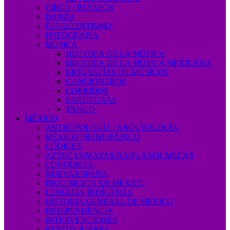
CIRCO / PAYASOS
DANZA
ESTRIDENTISMO
FOTOGRAFÍA
MÚSICA
HISTORIA DE LA MÚSICA
HISTORIA DE LA MÚSICA MEXICANA
BIOGRAFÍAS DE MÚSICOS
CANCIONEROS
CORRIDOS
PARTITURAS
TANGO
MÉXICO
ANTROPOLOGÍA / ARQUEOLOGÍA
MÉXICO PREHISPÁNICO
CÓDICES
AZTECAS/MAYAS/NAHUAS/OLMECAS
CONQUISTA
NUEVA ESPAÑA
INQUISICIÓN EN MÉXICO
LENGUAS INDÍGENAS
HISTORIA GENERAL DE MÉXICO
INDEPENDENCIA
INTERVENCIONES
BENITO JUÁREZ