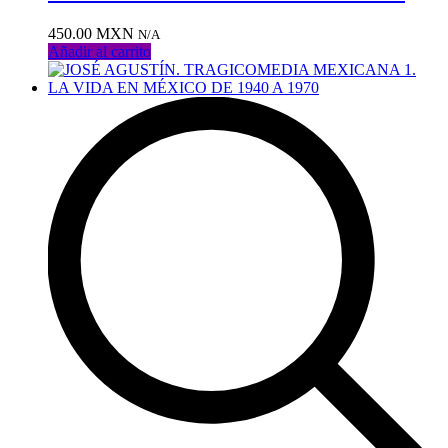
deseos
450.00
MXN
N/A
Añadir al carrito