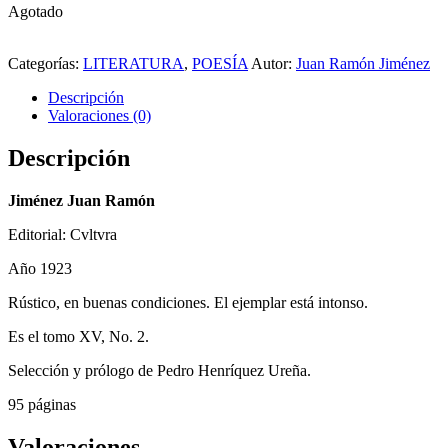
Agotado
Añadir
a
Categorías:
LITERATURA
,
POESÍA
Autor:
Juan Ramón Jiménez
la
Descripción
lista
Valoraciones (0)
de
deseos
Descripción
Jiménez Juan Ramón
Editorial: Cvltvra
Año 1923
Rústico, en buenas condiciones. El ejemplar está intonso.
Es el tomo XV, No. 2.
Selección y prólogo de Pedro Henríquez Ureña.
95 páginas
Valoraciones