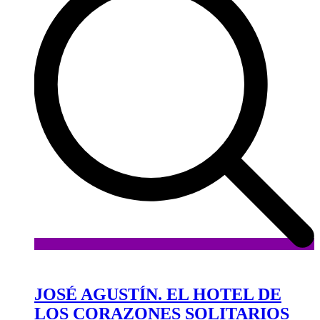
Añadir
a
la
JOSÉ AGUSTÍN. EL HOTEL DE
lista
LOS CORAZONES SOLITARIOS
de