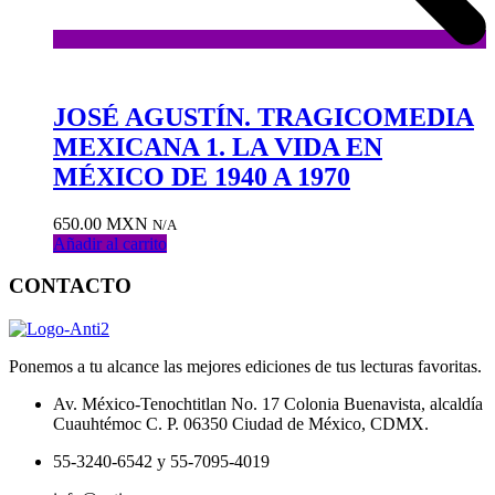
Añadir
a
la
JOSÉ AGUSTÍN. TRAGICOMEDIA
lista
MEXICANA 1. LA VIDA EN
de
deseos
MÉXICO DE 1940 A 1970
650.00
MXN
N/A
Añadir al carrito
CONTACTO
Ponemos a tu alcance las mejores ediciones de tus lecturas favoritas.
Av. México-Tenochtitlan No. 17 Colonia Buenavista, alcaldía
Cuauhtémoc C. P. 06350 Ciudad de México, CDMX.
55-3240-6542 y 55-7095-4019