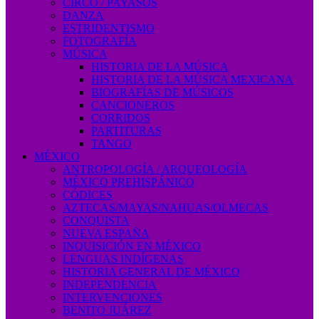
CIRCO / PAYASOS
DANZA
ESTRIDENTISMO
FOTOGRAFÍA
MÚSICA
HISTORIA DE LA MÚSICA
HISTORIA DE LA MÚSICA MEXICANA
BIOGRAFÍAS DE MÚSICOS
CANCIONEROS
CORRIDOS
PARTITURAS
TANGO
MÉXICO
ANTROPOLOGÍA / ARQUEOLOGÍA
MÉXICO PREHISPÁNICO
CÓDICES
AZTECAS/MAYAS/NAHUAS/OLMECAS
CONQUISTA
NUEVA ESPAÑA
INQUISICIÓN EN MÉXICO
LENGUAS INDÍGENAS
HISTORIA GENERAL DE MÉXICO
INDEPENDENCIA
INTERVENCIONES
BENITO JUÁREZ