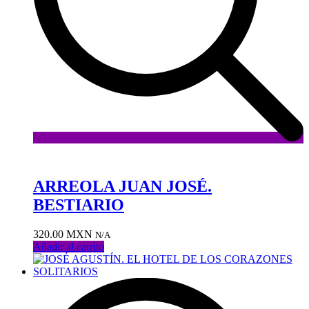
Añadir
a
la
ARREOLA JUAN JOSÉ.
lista
BESTIARIO
de
deseos
320.00
MXN
N/A
Añadir al carrito