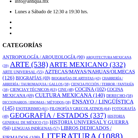
info@antiqua.mx
Lunes a Sábado de 12:30 a 19:30 hrs.
CATEGORÍAS
ANTROPOLOGÍA / ARQUEOLOGÍA
(90)
ARQUITECTURA MEXICANA
ARTE
(538)
ARTE MEXICANO
(332)
(39)
AZTECAS/MAYAS/NAHUAS/OLMECAS
ARTE UNIVERSAL
(55)
(126)
BIOGRAFÍAS
(69)
BIOGRAFÍAS DE ARTISTAS
(43)
CHARRERÍA /
ARRIERÍA / TAUROMAQUIA / GALLOS
(38)
CIENCIA FICCIÓN / TERROR / FANTASÍA
COCINA
(102)
CIENCIA Y TÉCNICOS
(63)
COCINA
CINE
(48)
(38)
CULTURA MEXICANA
(140)
MEXICANA
(69)
DERECHO
(58)
ENSAYO / LINGÜÍSTICA
DICCIONARIOS / IDIOMAS / MÉTODOS
(38)
(145)
ESOTERISMO
(61)
FILOSOFÍA Y GRECOLATINOS
(64)
FOTOGRAFÍA
GEOGRAFÍA / ESTADOS
(337)
(49)
HISTORIA
HISTORIA UNIVERSAL Y GUERRA
GENERAL DE MÉXICO
(51)
LIBROS DEDICADOS /
(94)
LENGUAS INDÍGENAS
(57)
LITERATURA
(1088)
FIRMADOS
(109)