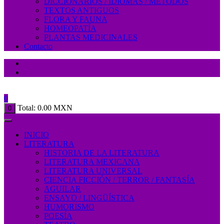
DICCIONARIOS / IDIOMAS / MÉTODOS
TEXTOS ANTIGUOS
FLORA Y FAUNA
HOMEOPATÍA
PLANTAS MEDICINALES
Contacto
0
Total:
0.00
MXN
0
INICIO
LITERATURA
HISTORIA DE LA LITERATURA
LITERATURA MEXICANA
LITERATURA UNIVERSAL
CIENCIA FICCIÓN / TERROR / FANTASÍA
AGUILAR
ENSAYO / LINGÜÍSTICA
HUMORISMO
POESÍA