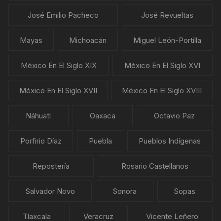
José Emilio Pacheco
José Revueltas
Mayas
Michoacán
Miguel León-Portilla
México En El Siglo XIX
México En El Siglo XVI
México En El Siglo XVII
México En El Siglo XVIII
Náhuatl
Oaxaca
Octavio Paz
Porfirio Díaz
Puebla
Pueblos Indígenas
Repostería
Rosario Castellanos
Salvador Novo
Sonora
Sopas
Tlaxcala
Veracruz
Vicente Leñero