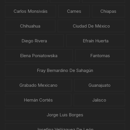
Carlos Monsiváis
Carnes
Chiapas
Chihuahua
Ciudad De México
Diego Rivera
Efraín Huerta
Elena Poniatowska
Fantomas
Fray Bernardino De Sahagún
Grabado Mexicano
Guanajuato
Hernán Cortés
Jalisco
Jorge Luis Borges
Josefina Velázquez De León