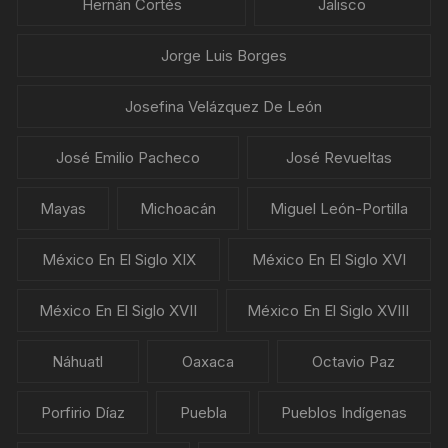
Hernán Cortés
Jalisco
Jorge Luis Borges
Josefina Velázquez De León
José Emilio Pacheco
José Revueltas
Mayas
Michoacán
Miguel León-Portilla
México En El Siglo XIX
México En El Siglo XVI
México En El Siglo XVII
México En El Siglo XVIII
Náhuatl
Oaxaca
Octavio Paz
Porfirio Díaz
Puebla
Pueblos Indígenas