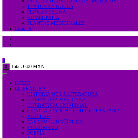
DICCIONARIOS / IDIOMAS / MÉTODOS
TEXTOS ANTIGUOS
FLORA Y FAUNA
HOMEOPATÍA
PLANTAS MEDICINALES
Contacto
0
Total:
0.00
MXN
0
INICIO
LITERATURA
HISTORIA DE LA LITERATURA
LITERATURA MEXICANA
LITERATURA UNIVERSAL
CIENCIA FICCIÓN / TERROR / FANTASÍA
AGUILAR
ENSAYO / LINGÜÍSTICA
HUMORISMO
POESÍA