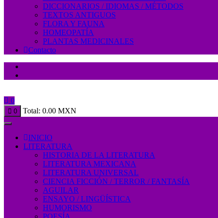
DICCIONARIOS / IDIOMAS / MÉTODOS
TEXTOS ANTIGUOS
FLORA Y FAUNA
HOMEOPATÍA
PLANTAS MEDICINALES
Contacto
0
Total:
0.00
MXN
0
INICIO
LITERATURA
HISTORIA DE LA LITERATURA
LITERATURA MEXICANA
LITERATURA UNIVERSAL
CIENCIA FICCIÓN / TERROR / FANTASÍA
AGUILAR
ENSAYO / LINGÜÍSTICA
HUMORISMO
POESÍA