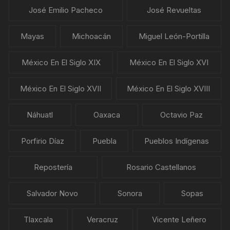
José Emilio Pacheco
José Revueltas
Mayas
Michoacán
Miguel León-Portilla
México En El Siglo XIX
México En El Siglo XVI
México En El Siglo XVII
México En El Siglo XVIII
Náhuatl
Oaxaca
Octavio Paz
Porfirio Díaz
Puebla
Pueblos Indígenas
Repostería
Rosario Castellanos
Salvador Novo
Sonora
Sopas
Tlaxcala
Veracruz
Vicente Leñero