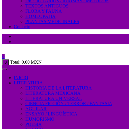
DICCIONARIOS / IDIOMAS / MÉTODOS
TEXTOS ANTIGUOS
FLORA Y FAUNA
HOMEOPATÍA
PLANTAS MEDICINALES
Contacto
0
Total:
0.00
MXN
0
INICIO
LITERATURA
HISTORIA DE LA LITERATURA
LITERATURA MEXICANA
LITERATURA UNIVERSAL
CIENCIA FICCIÓN / TERROR / FANTASÍA
AGUILAR
ENSAYO / LINGÜÍSTICA
HUMORISMO
POESÍA