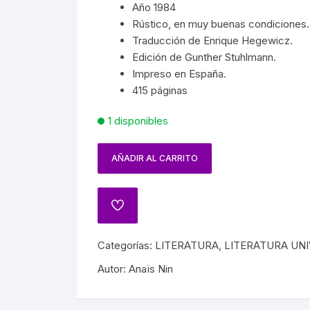
SPAÑA
PAÍSES
Año 1984
SOCIALISMO
MASON
FRANC
Rústico, en muy buenas condiciones.
ARTES
CIÓN EN MÉXICO
GUERRILLA
Traducción de Enrique Hegewicz.
TROTSKISMO
MUER
Edición de Gunther Stuhlmann.
 INDÍGENAS
INQUISICIÓN
Impreso en España.
OS
VAMPI
415 páginas
A GENERAL DE MÉXICO
PRIMERA Y SEGUNDA
1 disponibles
PRÓDIGO
GUERRA MUNDIAL
HISTORIA DEL TEATRO
DENCIA
NAZISMO
AÑADIR AL CARRITO
NCIONES
HISTORIA DEL CINE
JUÁREZ
BIOGRAFÍAS CINE
IANO
Categorías:
LITERATURA
,
LITERATURA UN
CINE MEXICANO
Autor:
Anaïs Nin
A
CINE UNIVERSAL
ATO