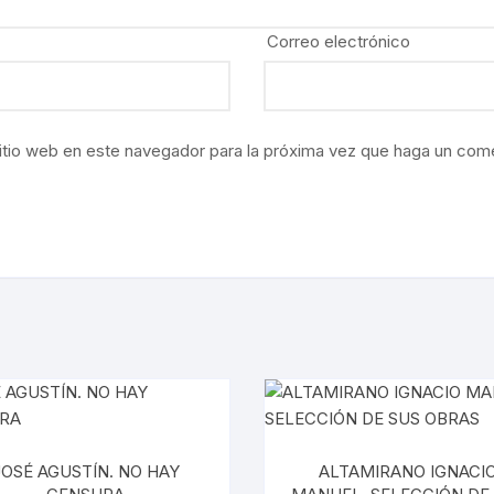
ÍAS
Correo electrónico
O MEXICANO / MARINA
N
itio web en este navegador para la próxima vez que haga un come
RRILES
A
TURA, PESCA Y GANADERÍA
EO
JOSÉ AGUSTÍN. NO HAY
ALTAMIRANO IGNACI