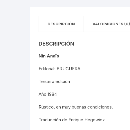
FOTOGRAFÍA
REVOLUC
MÚSICA
DESCRIPCIÓN
VALORACIONES (0)
POLÍTIC
ECONOMÍ
DESCRIPCIÓN
MEDICIN
Nin Anaïs
RELIGIÓ
Editorial: BRUGUERA
Tercera edición
LA GUER
Año 1984
SOCIOLO
Rústico, en muy buenas condiciones.
MOVIMI
Traducción de Enrique Hegewicz.
MOVIMIE