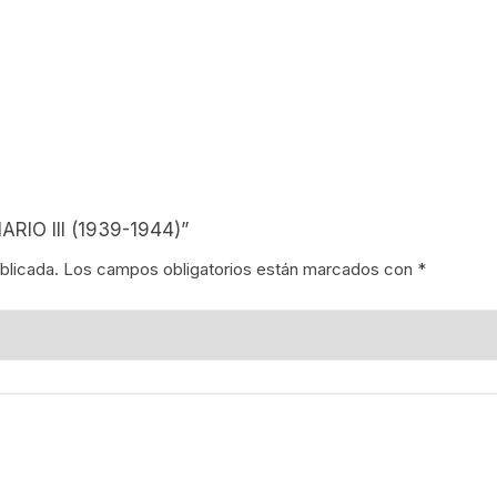
NES
LA EN MÉXICO
ÓN EN MÉXICO
NTO ESTUDIANTIL
IARIO III (1939-1944)”
ERRI
blicada.
Los campos obligatorios están marcados con
*
A MEXICANA
SMO Y COMUNICACIÓN
ÍA / ESTADOS
NTES