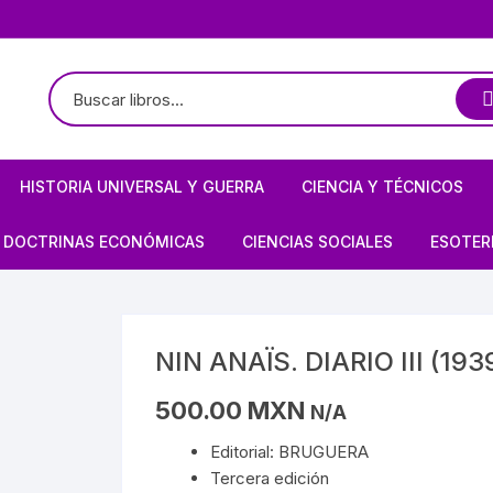
HISTORIA UNIVERSAL Y GUERRA
CIENCIA Y TÉCNICOS
TE
LOGÍA / ARQUEOLOGÍA
HISTORIOGRAFÍA
ASTRONOMÍA
DOCTRINAS ECONÓMICAS
CIENCIAS SOCIALES
ESOTER
PREHISPÁNICO
CIVILIZACIONES ANTIGUAS
ARQUITECTURA MEXICANA
FÍSICA
ANARQUISMO
ECONOMÍA
BRUJE
EDAD MEDIA
BIOGRAFÍAS DE ARTISTAS
ARQUITECTURA
MATEMÁTICAS
CAPITALISMO
POLÍTICA
CIELO 
NIN ANAÏS. DIARIO III (19
S/MAYAS/NAHUAS/OLMECAS
RENACIMIENTO
OBRA PLÁSTICA
BIOGRAFÍAS DE ARTISTAS
PROGRAMACIÓN
COMUNISMO
SOCIOLOGÍA
DEMON
500.00
MXN
N/A
E MÉXICO
STA
REVOLUCIONES
OBRA PLÁSTICA
Editorial: BRUGUERA
QUÍMICA
MARXISMO
MAGIA
Tercera edición