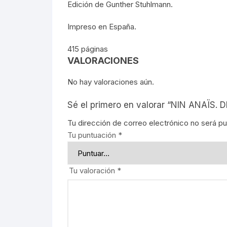
Edición de Gunther Stuhlmann.
REBELIO
Impreso en España.
GUERRIL
415 páginas
VALORACIONES
EDUCACI
No hay valoraciones aún.
MOVIMIE
Sé el primero en valorar “NIN ANAÏS. D
LECUMB
Tu dirección de correo electrónico no será pu
Tu puntuación
*
CULTUR
PERIODI
Tu valoración
*
GEOGRAF
PRESIDE