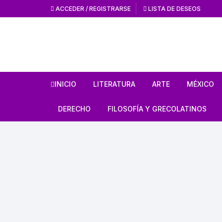
ACCEDER / REGISTRARSE
LISTA DE DESEOS
INICIO
LITERATURA
ARTE
MÉXICO
HISTORIA DE LA
HISTORIA DEL AR
ANTROPO
DERECHO
FILOSOFÍA Y GRECOLATINOS
LITERATURA
ARTE MEXICANO
MÉXICO 
ESTUDIOS SOBRE DERECHO
ESTUDIOS DE FILOSOFÍA
LITERATURA MEXICANA
EN GENERAL
ARTE UNIVERSAL
CÓDICES
AUTORES GRECOLATINOS
LITERATURA UNIVERSAL
CÓDIGOS
REVISTA AMÉRICA
AZTECA
MITOLOGÍA
CIENCIA FICCIÓN / TERROR /
LEYES
FANTASÍA
REVISTA ARTES D
CONQUI
ESTUDIOS SOBRE ÉTICA