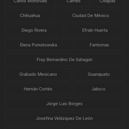
Carlos Monsiváis
Carnes
Chiapas
Chihuahua
Ciudad De México
Diego Rivera
Efraín Huerta
Elena Poniatowska
Fantomas
Fray Bernardino De Sahagún
Grabado Mexicano
Guanajuato
Hernán Cortés
Jalisco
Jorge Luis Borges
Josefina Velázquez De León