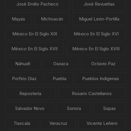
José Emilio Pacheco
José Revueltas
Mayas
Michoacán
Miguel León-Portilla
México En El Siglo XIX
México En El Siglo XVI
México En El Siglo XVII
México En El Siglo XVIII
Náhuatl
Oaxaca
Octavio Paz
Porfirio Díaz
Puebla
Pueblos Indígenas
Repostería
Rosario Castellanos
Salvador Novo
Sonora
Sopas
Tlaxcala
Veracruz
Vicente Leñero