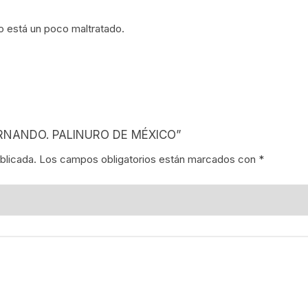
PARTITURAS
OGÍA MEXICANA
o está un poco maltratado.
TANGO
ENTO OBRERO
ENTOS SOCIALES
ONES
 FERNANDO. PALINURO DE MÉXICO”
LLA EN MÉXICO
blicada.
Los campos obligatorios están marcados con
*
IÓN EN MÉXICO
ENTO ESTUDIANTIL
ERRI
A MEXICANA