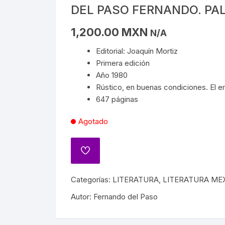
S
EDAD MEDIA
BIOGRAFÍAS DE ARTISTAS
ARQUITECTURA
MATEMÁTICAS
CAPITALISMO
POLÍTICA
CIELO 
DEL PASO FERNANDO. PA
A
S/MAYAS/NAHUAS/OLMECAS
RENACIMIENTO
OBRA PLÁSTICA
BIOGRAFÍAS DE ARTISTAS
PROGRAMACIÓN
COMUNISMO
SOCIOLOGÍA
DEMON
1,200.00
MXN
N/A
DE MÉXICO
STA
REVOLUCIONES
OBRA PLÁSTICA
Editorial: Joaquín Mortiz
QUÍMICA
MARXISMO
MAGIA
Primera edición
ESPAÑA
PAÍSES
Año 1980
SOCIALISMO
MASON
FRANC
Rústico, en buenas condiciones. El 
 ARTES
ICIÓN EN MÉXICO
GUERRILLA
647 páginas
TROTSKISMO
MUER
Agotado
S INDÍGENAS
INQUISICIÓN
OS
VAMPI
IA GENERAL DE MÉXICO
PRIMERA Y SEGUNDA
 PRÓDIGO
GUERRA MUNDIAL
HISTORIA DEL TEATRO
NDENCIA
Categorías:
LITERATURA
,
LITERATURA ME
NAZISMO
ENCIONES
Autor:
Fernando del Paso
HISTORIA DEL CINE
 JUÁREZ