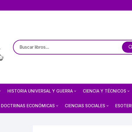
HISTORIA UNIVERSAL Y GUERRA
CIENCIA Y TÉCNICOS
TE
OLOGÍA / ARQUEOLOGÍA
HISTORIOGRAFÍA
ASTRONOMÍA
DOCTRINAS ECONÓMICAS
CIENCIAS SOCIALES
ESOTER
 PREHISPÁNICO
CIVILIZACIONES ANTIGUAS
ARQUITECTURA MEXICANA
FÍSICA
ANARQUISMO
ECONOMÍA
BRUJE