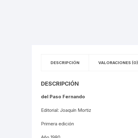
CIRCO / PAYASOS
MAXIMI
DANZA
REFOR
ESTRIDENTISMO
PORFIR
FOTOGRAFÍA
REVOLU
MÚSICA
DESCRIPCIÓN
VALORACIONES (0)
POLÍTI
DESCRIPCIÓN
ECONOM
del Paso Fernando
MEDICI
Editorial: Joaquín Mortiz
RELIGI
Primera edición
LA GUE
Año 1980