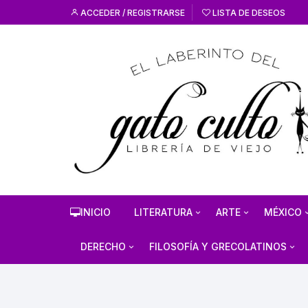
ACCEDER / REGISTRARSE
LISTA DE DESEOS
INICIO
LITERATURA
ARTE
MÉXICO
HISTORIA DE LA
HISTORIA DEL AR
ANTROP
DERECHO
FILOSOFÍA Y GRECOLATINOS
LITERATURA
ARTE MEXICANO
MÉXICO
ESTUDIOS SOBRE DERECHO
ESTUDIOS DE FILOSOFÍA
LITERATURA MEXICANA
EN GENERAL