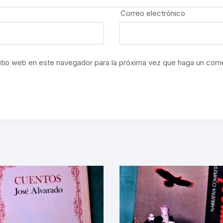
ISMO Y COMUNICACIÓN
Correo electrónico
FÍA / ESTADOS
ENTES
itio web en este navegador para la próxima vez que haga un come
FÍAS
TO MEXICANO / MARINA
ÓN
ARRILES
DA
LTURA, PESCA Y GANADERÍA
A