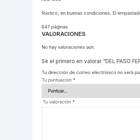
SOCIOL
Rústico, en buenas condiciones. El empastad
MOVIMI
647 páginas
VALORACIONES
MOVIMI
No hay valoraciones aún.
REBELI
Sé el primero en valorar “DEL PASO
GUERRI
Tu dirección de correo electrónico no será pu
Tu puntuación
*
EDUCAC
MOVIMI
Tu valoración
*
LECUMB
CULTUR