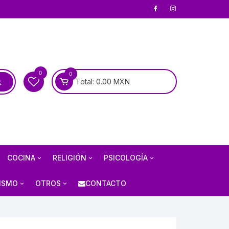
0
0
Total:
0.00
MXN
COCINA
RELIGIÓN
PSICOLOGÍA
COCINA MEXICANA
BIOGRAFÍAS DE SANTOS
PSICOANÁLISIS
ISMO
OTROS
CONTACTO
COCINA UNIVERSAL
BIOGRAFÍAS DE LA VIRGEN
PSIQUIATRÍA
RÍA
AJEDREZ