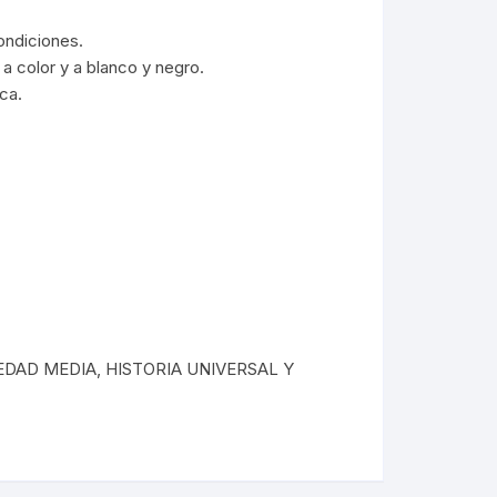
ÓRDENES RELIGIOSAS
ERÍA /
MASONERÍA
LIBROS DEDICADOS /
ndiciones.
FIRMADOS
LA BIBLIA
 a color y a blanco y negro.
TE
ca.
DICCIONARIOS / IDIOMAS /
SACEDORCIO
MÉTODOS
ROS
TEOLOGÍA
TEXTOS ANTIGUOS
ETIMOLOGÍAS
FLORA Y FAUNA
HOMEOPATÍA
PLANTAS MEDICINALES
EDAD MEDIA
,
HISTORIA UNIVERSAL Y