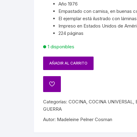
SPAÑA
PAÍSES
SOCIALISMO
Año 1976
MASON
FRANC
Empastado con camisa, en buenas co
ARTES
CIÓN EN MÉXICO
GUERRILLA
TROTSKISMO
El ejemplar está ilustrado con láminas
MUER
Impreso en Estados Unidos de Améri
 INDÍGENAS
INQUISICIÓN
224 páginas
OS
VAMPI
1 disponibles
A GENERAL DE MÉXICO
PRIMERA Y SEGUNDA
PRÓDIGO
GUERRA MUNDIAL
HISTORIA DEL TEATRO
DENCIA
AÑADIR AL CARRITO
NAZISMO
NCIONES
HISTORIA DEL CINE
JUÁREZ
BIOGRAFÍAS CINE
Categorías:
COCINA
,
COCINA UNIVERSAL
,
IANO
GUERRA
CINE MEXICANO
Autor:
Madeleine Pelner Cosman
A
CINE UNIVERSAL
ATO