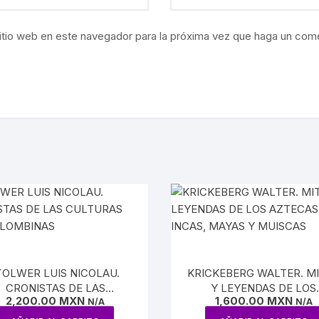
ÍAS
itio web en este navegador para la próxima vez que haga un come
O MEXICANO / MARINA
N
RRILES
A
TURA, PESCA Y GANADERÍA
EO
´OLWER LUIS NICOLAU.
KRICKEBERG WALTER. M
CRONISTAS DE LAS
Y LEYENDAS DE LOS
2,200.00
MXN
1,600.00
MXN
LTURAS PRECOLOMBINAS
N/A
AZTECAS, INCAS, MAYA
N/A
MUISCAS