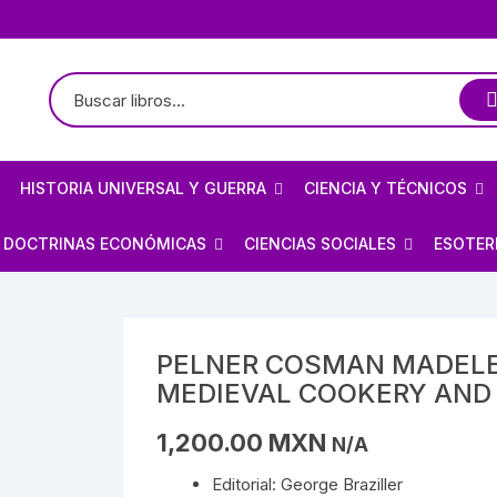
HISTORIA UNIVERSAL Y GUERRA
CIENCIA Y TÉCNICOS
TE
LOGÍA / ARQUEOLOGÍA
HISTORIOGRAFÍA
ASTRONOMÍA
DOCTRINAS ECONÓMICAS
CIENCIAS SOCIALES
ESOTER
PREHISPÁNICO
CIVILIZACIONES ANTIGUAS
ARQUITECTURA MEXICANA
FÍSICA
ANARQUISMO
ECONOMÍA
BRUJE
EDAD MEDIA
BIOGRAFÍAS DE ARTISTAS
ARQUITECTURA
MATEMÁTICAS
CAPITALISMO
POLÍTICA
CIELO 
PELNER COSMAN MADELE
MEDIEVAL COOKERY AND
S/MAYAS/NAHUAS/OLMECAS
RENACIMIENTO
OBRA PLÁSTICA
BIOGRAFÍAS DE ARTISTAS
PROGRAMACIÓN
COMUNISMO
SOCIOLOGÍA
DEMON
1,200.00
MXN
N/A
E MÉXICO
STA
REVOLUCIONES
OBRA PLÁSTICA
QUÍMICA
MARXISMO
MAGIA
Editorial: George Braziller