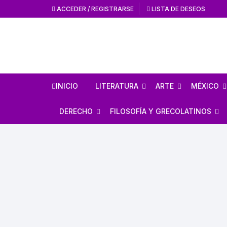
ACCEDER / REGISTRARSE
LISTA DE DESEOS
INICIO
LITERATURA
ARTE
MÉXICO
HISTORIA DE LA
HISTORIA DEL AR
ANTROPO
DERECHO
FILOSOFÍA Y GRECOLATINOS
LITERATURA
ARTE MEXICANO
MÉXICO 
ESTUDIOS SOBRE DERECHO
ESTUDIOS DE FILOSOFÍA
LITERATURA MEXICANA
EN GENERAL
ARTE UNIVERSAL
CÓDICES
AUTORES GRECOLATINOS
LITERATURA UNIVERSAL
CÓDIGOS
REVISTA AMÉRICA
AZTECA
MITOLOGÍA
CIENCIA FICCIÓN / TERROR /
LEYES
FANTASÍA
REVISTA ARTES D
CONQUI
ESTUDIOS SOBRE ÉTICA