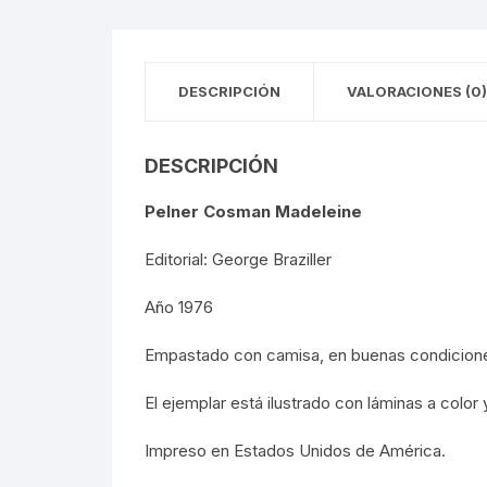
FOTOGRAFÍA
REVOLUC
MÚSICA
DESCRIPCIÓN
VALORACIONES (0)
POLÍTIC
ECONOMÍ
DESCRIPCIÓN
MEDICIN
Pelner Cosman Madeleine
RELIGIÓ
Editorial: George Braziller
Año 1976
LA GUER
Empastado con camisa, en buenas condicion
SOCIOLO
El ejemplar está ilustrado con láminas a color 
MOVIMI
Impreso en Estados Unidos de América.
MOVIMIE