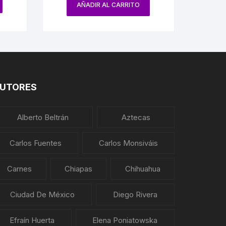
DE DISCORDIAS
AÑADIR AL CARRITO
UTORES
Alberto Beltrán
Aztecas
Carlos Fuentes
Carlos Monsiváis
Carnes
Chiapas
Chihuahua
Ciudad De México
Diego Rivera
Efraín Huerta
Elena Poniatowska