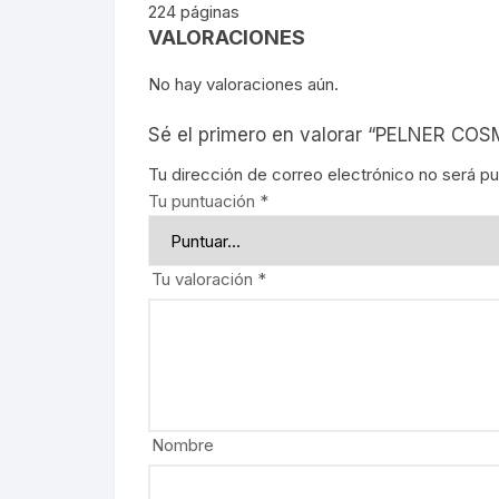
224 páginas
REBELIO
VALORACIONES
GUERRIL
No hay valoraciones aún.
Sé el primero en valorar “PELNER
EDUCACI
Tu dirección de correo electrónico no será pu
MOVIMIE
Tu puntuación
*
LECUMB
Tu valoración
*
CULTUR
PERIODI
GEOGRAF
Nombre
PRESIDE