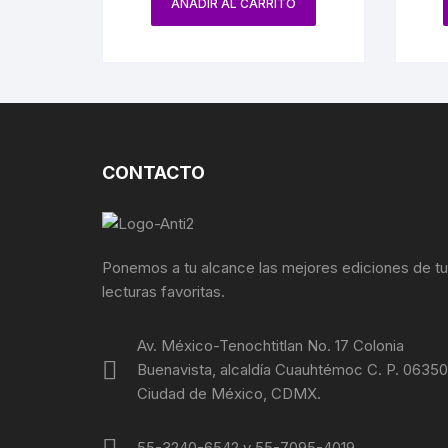
AÑADIR AL CARRITO
CONTACTO
Ponemos a tu alcance las mejores ediciones de t
lecturas favoritas.
Av. México-Tenochtitlan No. 17 Colonia
Buenavista, alcaldía Cuauhtémoc C. P. 06350
Ciudad de México, CDMX.
55-3240-6542 y 55-7095-4019