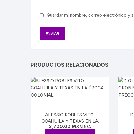
BIOGRAF
Guardar mi nombre, correo electrónico y s
EJÉRCIT
AVIACIÓ
FERROCA
HACIEND
PRODUCTOS RELACIONADOS
AGRICUL
MINERÍA
PETRÓL
ALESSIO ROBLES VITO.
D
COAHUILA Y TEXAS EN LA
3,700.00
MXN
ÉPOCA COLONIAL
N/A
CU