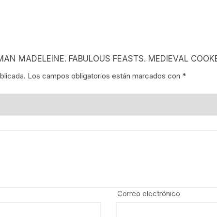
NES
LA EN MÉXICO
 COSMAN MADELEINE. FABULOUS FEASTS. MEDIEVAL CO
ÓN EN MÉXICO
blicada.
Los campos obligatorios están marcados con
*
NTO ESTUDIANTIL
ERRI
A MEXICANA
SMO Y COMUNICACIÓN
ÍA / ESTADOS
Correo electrónico
NTES