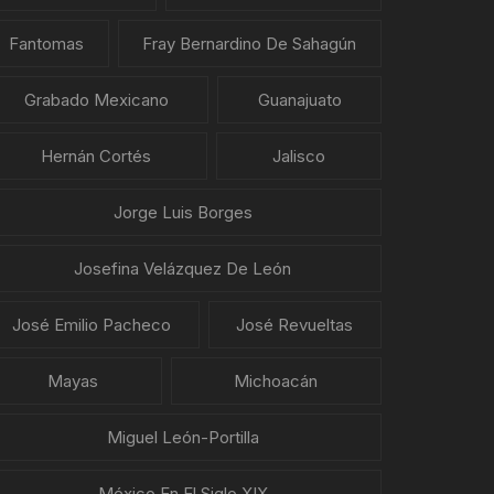
Fantomas
Fray Bernardino De Sahagún
Grabado Mexicano
Guanajuato
Hernán Cortés
Jalisco
Jorge Luis Borges
Josefina Velázquez De León
José Emilio Pacheco
José Revueltas
Mayas
Michoacán
Miguel León-Portilla
México En El Siglo XIX