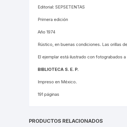
SOCIOLO
Editorial: SEPSETENTAS
Primera edición
MOVIMI
Año 1974
MOVIMIE
Rústico, en buenas condiciones. Las orillas d
REBELIO
El ejemplar está ilustrado con fotograbados a
GUERRIL
BIBLIOTECA S. E. P.
EDUCACI
Impreso en México.
MOVIMIE
191 páginas
LECUMB
CULTUR
PRODUCTOS RELACIONADOS