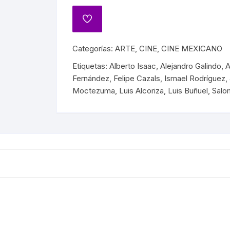
BIOGRAFÍAS CINE
IANO
CINE MEXICANO
A
Categorías:
ARTE
,
CINE
,
CINE MEXICANO
CINE UNIVERSAL
Etiquetas:
Alberto Isaac
,
Alejandro Galindo
,
A
ATO
Fernández
,
Felipe Cazals
,
Ismael Rodríguez
,
REVISTAS DE CINE
Moctezuma
,
Luis Alcoriza
,
Luis Buñuel
,
Salo
IÓN MEXICANA
HISTORIA DE LA MÚSICA
A MEXICANA
HISTORIA DE LA MÚSICA
MEXICANA
A DE MÉXICO
BIOGRAFÍAS DE MÚSICOS
A EN MÉXICO
CANCIONEROS
N EN MÉXICO
CORRIDOS
RA CRISTERA