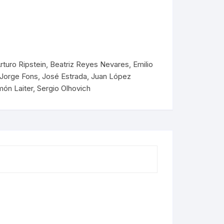
PLANTAS MEDICINALES
rturo Ripstein
,
Beatriz Reyes Nevares
,
Emilio
Jorge Fons
,
José Estrada
,
Juan López
món Laiter
,
Sergio Olhovich