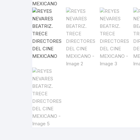
ARTE UNIVERSAL
CÓDICES
AUTORES GRECOLATINOS
LITERATURA UNIVERSAL
CÓDIGOS
REVISTA AMÉRICA
AZTECA
MITOLOGÍA
CIENCIA FICCIÓN / TERROR /
LEYES
FANTASÍA
REVISTA ARTES D
CONQUI
ESTUDIOS SOBRE ÉTICA
AGUILAR
REVISTA ATENEO
NUEVA E
ESTUDIOS SOBRE LÓGICA
ENSAYO / LINGÜÍSTICA
REVISTA BELLAS 
INQUISI
HUMORISMO
REVISTA
LENGUAS
CONTEMPORÁNE
POESÍA
HISTORI
REVISTA EL HIJO 
TEATRO
INDEPEN
CARICATURA
INTERVE
CINE
BENITO 