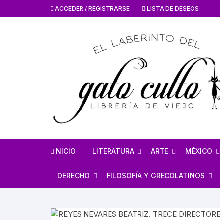
ACCEDER / REGISTRARSE
LISTA DE DESEOS
INICIO
LITERATURA
ARTE
MÉXICO
HISTORIA DE LA
HISTORIA DEL AR
ANTROPO
DERECHO
FILOSOFÍA Y GRECOLATINOS
LITERATURA
ARTE MEXICANO
MÉXICO 
ESTUDIOS SOBRE DERECHO
ESTUDIOS DE FILOSOFÍA
LITERATURA MEXICANA
EN GENERAL