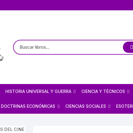
HISTORIA UNIVERSAL Y GUERRA
CIENCIA Y TÉCNICOS
TE
LOGÍA / ARQUEOLOGÍA
HISTORIOGRAFÍA
ASTRONOMÍA
DOCTRINAS ECONÓMICAS
CIENCIAS SOCIALES
ESOTER
PREHISPÁNICO
CIVILIZACIONES ANTIGUAS
ARQUITECTURA MEXICANA
FÍSICA
ANARQUISMO
ECONOMÍA
BRUJE