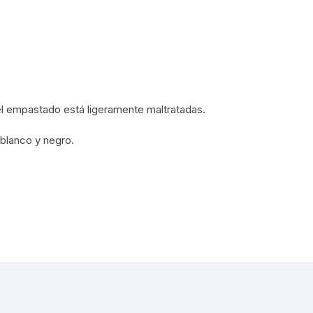
PARTITURAS
GÍA MEXICANA
TANGO
ENTO OBRERO
NTOS SOCIALES
el empastado está ligeramente maltratadas.
NES
 blanco y negro.
LA EN MÉXICO
ÓN EN MÉXICO
NTO ESTUDIANTIL
ERRI
A MEXICANA