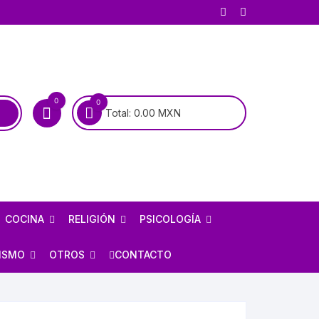
0
0
Total:
0.00
MXN
COCINA
RELIGIÓN
PSICOLOGÍA
COCINA MEXICANA
BIOGRAFÍAS DE SANTOS
PSICOANÁLISIS
ISMO
OTROS
CONTACTO
COCINA UNIVERSAL
BIOGRAFÍAS DE LA VIRGEN
PSIQUIATRÍA
RÍA
AJEDREZ