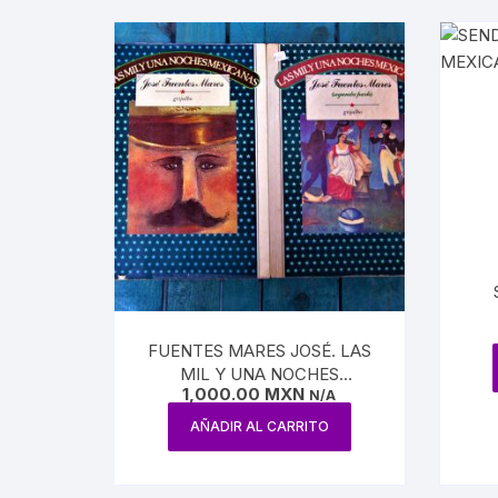
PERIODI
GEOGRAF
PRESIDE
BIOGRAF
EJÉRCIT
AVIACIÓ
FERROCA
FUENTES MARES JOSÉ. LAS
MIL Y UNA NOCHES
HACIEND
1,000.00
MXN
MEXICANAS
N/A
AÑADIR AL CARRITO
AGRICUL
MINERÍA