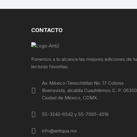
PETRÓL
CONTACTO
Ponemos a tu alcance las mejores ediciones de t
lecturas favoritas.
Av. México-Tenochtitlan No. 17 Colonia
Buenavista, alcaldía Cuauhtémoc C. P. 06350
Ciudad de México, CDMX.
55-3240-6542 y 55-7095-4019
info@antiqua.mx