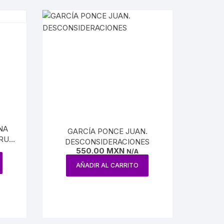
NA
GARCÍA PONCE JUAN.
RUIZ
DESCONSIDERACIONES
DAS
550.00
MXN
N/A
O
AÑADIR AL CARRITO