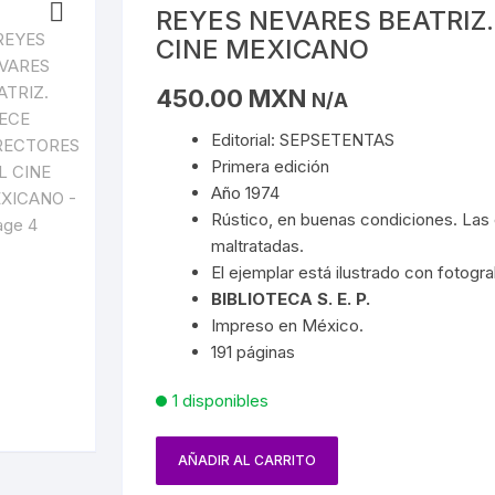
EDAD MEDIA
BIOGRAFÍAS DE ARTISTAS
ARQUITECTURA
MATEMÁTICAS
CAPITALISMO
POLÍTICA
CIELO 
REYES NEVARES BEATRIZ.
CINE MEXICANO
S/MAYAS/NAHUAS/OLMECAS
RENACIMIENTO
OBRA PLÁSTICA
BIOGRAFÍAS DE ARTISTAS
PROGRAMACIÓN
COMUNISMO
SOCIOLOGÍA
DEMON
450.00
MXN
N/A
E MÉXICO
STA
REVOLUCIONES
OBRA PLÁSTICA
QUÍMICA
MARXISMO
MAGIA
Editorial: SEPSETENTAS
SPAÑA
PAÍSES
SOCIALISMO
Primera edición
MASON
FRANC
Año 1974
ARTES
CIÓN EN MÉXICO
GUERRILLA
TROTSKISMO
Rústico, en buenas condiciones. Las 
MUER
maltratadas.
 INDÍGENAS
INQUISICIÓN
El ejemplar está ilustrado con fotogr
OS
VAMPI
BIBLIOTECA S. E. P.
A GENERAL DE MÉXICO
PRIMERA Y SEGUNDA
Impreso en México.
PRÓDIGO
GUERRA MUNDIAL
191 páginas
HISTORIA DEL TEATRO
DENCIA
NAZISMO
1 disponibles
NCIONES
HISTORIA DEL CINE
AÑADIR AL CARRITO
JUÁREZ