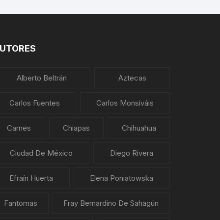
UTORES
Alberto Beltrán
Aztecas
Carlos Fuentes
Carlos Monsiváis
Carnes
Chiapas
Chihuahua
Ciudad De México
Diego Rivera
Efraín Huerta
Elena Poniatowska
Fantomas
Fray Bernardino De Sahagún