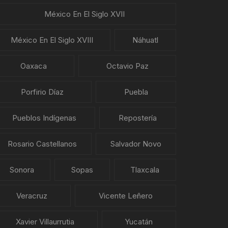
México En El Siglo XVII
México En El Siglo XVIII
Náhuatl
Oaxaca
Octavio Paz
Porfirio Díaz
Puebla
Pueblos Indígenas
Repostería
Rosario Castellanos
Salvador Novo
Sonora
Sopas
Tlaxcala
Veracruz
Vicente Leñero
Xavier Villaurrutia
Yucatán