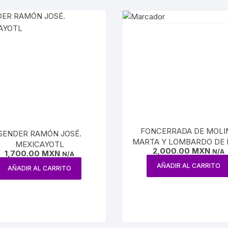
SMO Y COMUNICACIÓN
ÍA / ESTADOS
NTES
ÍAS
O MEXICANO / MARINA
N
FONCERRADA DE MOLI
SENDER RAMÓN JOSÉ.
MARTA Y LOMBARDO DE 
MEXICAYOTL
RRILES
2,000.00
MXN
SONIA. VASIJAS PINTA
N/A
1,700.00
MXN
N/A
MAYAS EN CONTEXT
AÑADIR AL CARRITO
AÑADIR AL CARRITO
A
ARQUEOLÓGICO
TURA, PESCA Y GANADERÍA