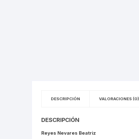
CIRCO / PAYASOS
MAXIMIL
DANZA
REFORM
ESTRIDENTISMO
PORFIRI
FOTOGRAFÍA
REVOLUC
MÚSICA
POLÍTIC
ECONOMÍ
DESCRIPCIÓN
VALORACIONES (0)
MEDICIN
RELIGIÓ
DESCRIPCIÓN
LA GUER
Reyes Nevares Beatriz