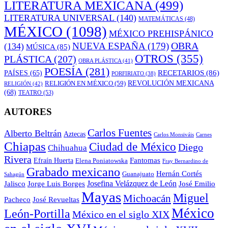
LITERATURA MEXICANA
(499)
LITERATURA UNIVERSAL
(140)
MATEMÁTICAS
(48)
MÉXICO
(1098)
MÉXICO PREHISPÁNICO
OBRA
NUEVA ESPAÑA
(179)
(134)
MÚSICA
(85)
OTROS
(355)
PLÁSTICA
(207)
OBRA PLÁSTICA
(41)
POESÍA
(281)
RECETARIOS
(86)
PAÍSES
(65)
PORFIRIATO
(38)
RELIGIÓN EN MÉXICO
(59)
REVOLUCIÓN MEXICANA
RELIGIÓN
(42)
(68)
TEATRO
(53)
AUTORES
Carlos Fuentes
Alberto Beltrán
Aztecas
Carlos Monsiváis
Carnes
Chiapas
Ciudad de México
Diego
Chihuahua
Rivera
Fantomas
Efraín Huerta
Elena Poniatowska
Fray Bernardino de
Grabado mexicano
Hernán Cortés
Guanajuato
Sahagún
Jalisco
Josefina Velázquez de León
Jorge Luis Borges
José Emilio
Mayas
Miguel
Michoacán
José Revueltas
Pacheco
México
León-Portilla
México en el siglo XIX