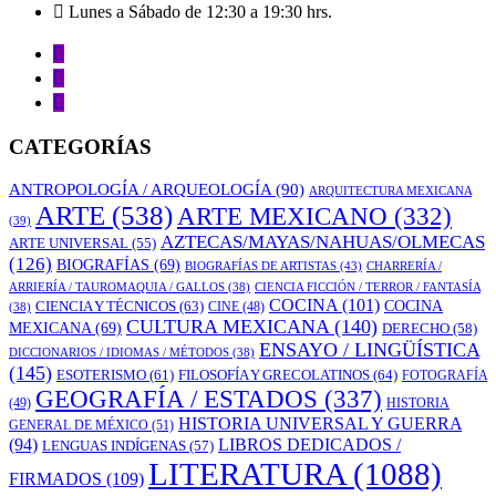
Lunes a Sábado de 12:30 a 19:30 hrs.
CATEGORÍAS
ANTROPOLOGÍA / ARQUEOLOGÍA
(90)
ARQUITECTURA MEXICANA
ARTE
(538)
ARTE MEXICANO
(332)
(39)
AZTECAS/MAYAS/NAHUAS/OLMECAS
ARTE UNIVERSAL
(55)
(126)
BIOGRAFÍAS
(69)
BIOGRAFÍAS DE ARTISTAS
(43)
CHARRERÍA /
ARRIERÍA / TAUROMAQUIA / GALLOS
(38)
CIENCIA FICCIÓN / TERROR / FANTASÍA
COCINA
(101)
CIENCIA Y TÉCNICOS
(63)
COCINA
CINE
(48)
(38)
CULTURA MEXICANA
(140)
MEXICANA
(69)
DERECHO
(58)
ENSAYO / LINGÜÍSTICA
DICCIONARIOS / IDIOMAS / MÉTODOS
(38)
(145)
ESOTERISMO
(61)
FILOSOFÍA Y GRECOLATINOS
(64)
FOTOGRAFÍA
GEOGRAFÍA / ESTADOS
(337)
(49)
HISTORIA
HISTORIA UNIVERSAL Y GUERRA
GENERAL DE MÉXICO
(51)
LIBROS DEDICADOS /
(94)
LENGUAS INDÍGENAS
(57)
LITERATURA
(1088)
FIRMADOS
(109)