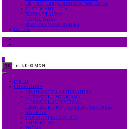
DICCIONARIOS / IDIOMAS / MÉTODOS
TEXTOS ANTIGUOS
FLORA Y FAUNA
HOMEOPATÍA
PLANTAS MEDICINALES
Contacto
0
Total:
0.00
MXN
0
INICIO
LITERATURA
HISTORIA DE LA LITERATURA
LITERATURA MEXICANA
LITERATURA UNIVERSAL
CIENCIA FICCIÓN / TERROR / FANTASÍA
AGUILAR
ENSAYO / LINGÜÍSTICA
HUMORISMO
POESÍA