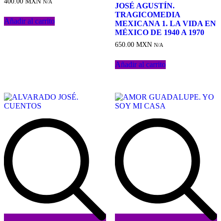
a
400.00
MXN
de
N/A
JOSÉ AGUSTÍN.
la
deseos
TRAGICOMEDIA
lista
Añadir al carrito
MEXICANA 1. LA VIDA EN
de
MÉXICO DE 1940 A 1970
deseos
650.00
MXN
N/A
Añadir al carrito