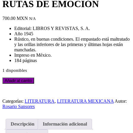
RUTAS DE EMOCIÓN
700.00
MXN
N/A
Editorial: LIBROS Y REVISTAS, S. A.
Año 1945
Rústico, en buenas condiciones. El empastado está maltratado
y las orillas inferiores de las primeras y últimas hojas están
manchadas.
Impreso en México.
184 páginas
1 disponibles
SANSORES
Añadir al carrito
ROSARIO.
RUTAS
Añadir
DE
a
EMOCIÓN
Categorías:
LITERATURA
,
LITERATURA MEXICANA
Autor:
la
cantidad
Rosario Sansores
lista
de
deseos
Descripción
Información adicional