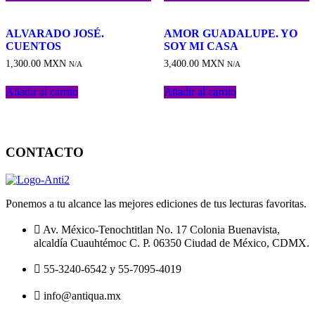
Añadir
Añadir
a
a
ALVARADO JOSÉ.
AMOR GUADALUPE. YO
la
la
CUENTOS
SOY MI CASA
lista
lista
1,300.00
MXN
3,400.00
MXN
de
de
N/A
N/A
deseos
deseos
Añadir al carrito
Añadir al carrito
CONTACTO
Ponemos a tu alcance las mejores ediciones de tus lecturas favoritas.
Av. México-Tenochtitlan No. 17 Colonia Buenavista,
alcaldía Cuauhtémoc C. P. 06350 Ciudad de México, CDMX.
55-3240-6542 y 55-7095-4019
info@antiqua.mx