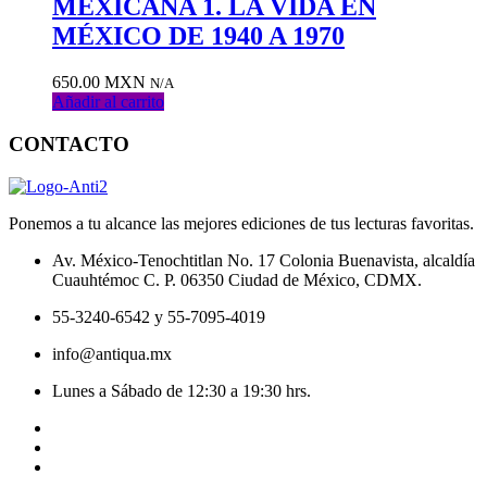
MEXICANA 1. LA VIDA EN
de
deseos
MÉXICO DE 1940 A 1970
650.00
MXN
N/A
Añadir al carrito
CONTACTO
Ponemos a tu alcance las mejores ediciones de tus lecturas favoritas.
Av. México-Tenochtitlan No. 17 Colonia Buenavista, alcaldía
Cuauhtémoc C. P. 06350 Ciudad de México, CDMX.
55-3240-6542 y 55-7095-4019
info@antiqua.mx
Lunes a Sábado de 12:30 a 19:30 hrs.