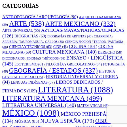
CATEGORÍAS
ANTROPOLOGÍA / ARQUEOLOGÍA
(90)
ARQUITECTURA MEXICANA
ARTE
(538)
ARTE MEXICANO
(332)
(39)
AZTECAS/MAYAS/NAHUAS/OLMECAS
ARTE UNIVERSAL
(55)
(126)
BIOGRAFÍAS
(69)
BIOGRAFÍAS DE ARTISTAS
(43)
CHARRERÍA /
ARRIERÍA / TAUROMAQUIA / GALLOS
(38)
CIENCIA FICCIÓN / TERROR / FANTASÍA
COCINA
(101)
CIENCIA Y TÉCNICOS
(63)
COCINA
CINE
(48)
(38)
CULTURA MEXICANA
(140)
MEXICANA
(69)
DERECHO
(58)
ENSAYO / LINGÜÍSTICA
DICCIONARIOS / IDIOMAS / MÉTODOS
(38)
(145)
ESOTERISMO
(61)
FILOSOFÍA Y GRECOLATINOS
(64)
FOTOGRAFÍA
GEOGRAFÍA / ESTADOS
(337)
(49)
HISTORIA
HISTORIA UNIVERSAL Y GUERRA
GENERAL DE MÉXICO
(51)
LIBROS DEDICADOS /
(94)
LENGUAS INDÍGENAS
(57)
LITERATURA
(1088)
FIRMADOS
(109)
LITERATURA MEXICANA
(499)
LITERATURA UNIVERSAL
(140)
MATEMÁTICAS
(48)
MÉXICO
(1098)
MÉXICO PREHISPÁNICO
OBRA
NUEVA ESPAÑA
(179)
(134)
MÚSICA
(85)