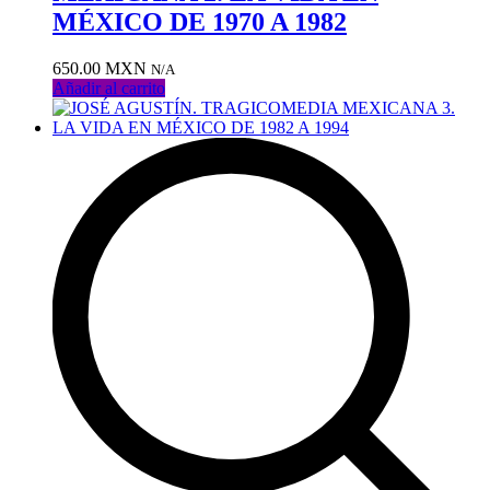
deseos
MÉXICO DE 1970 A 1982
650.00
MXN
N/A
Añadir al carrito