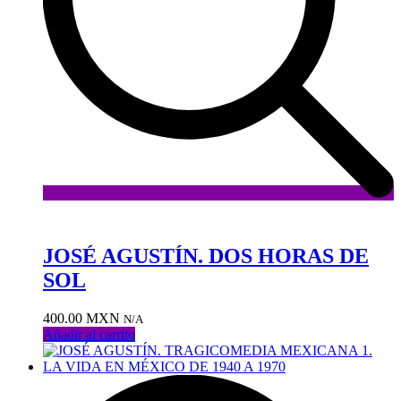
Añadir
a
la
JOSÉ AGUSTÍN. DOS HORAS DE
lista
SOL
de
deseos
400.00
MXN
N/A
Añadir al carrito