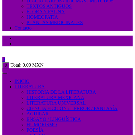
DICCIONARIOS / IDIOMAS / MÉTODOS
TEXTOS ANTIGUOS
FLORA Y FAUNA
HOMEOPATÍA
PLANTAS MEDICINALES
Contacto
0
Total:
0.00
MXN
0
INICIO
LITERATURA
HISTORIA DE LA LITERATURA
LITERATURA MEXICANA
LITERATURA UNIVERSAL
CIENCIA FICCIÓN / TERROR / FANTASÍA
AGUILAR
ENSAYO / LINGÜÍSTICA
HUMORISMO
POESÍA