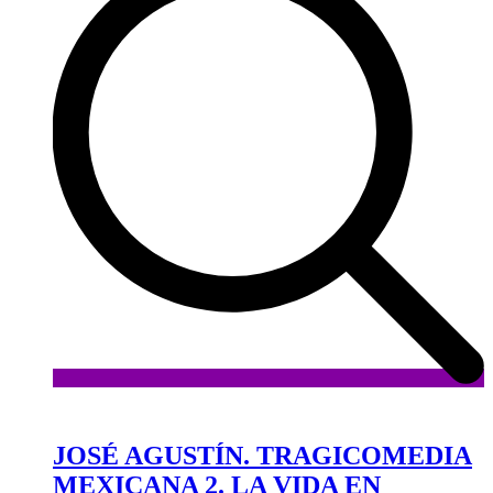
Añadir
a
la
JOSÉ AGUSTÍN. TRAGICOMEDIA
lista
MEXICANA 2. LA VIDA EN
de