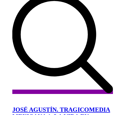
Añadir
a
la
JOSÉ AGUSTÍN. TRAGICOMEDIA
lista