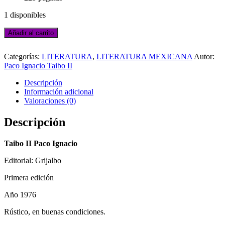
1 disponibles
TAIBO
Añadir al carrito
II
Añadir
PACO
a
Categorías:
LITERATURA
,
LITERATURA MEXICANA
Autor:
IGNACIO.
la
Paco Ignacio Taibo II
DÍAS
lista
DE
Descripción
de
COMBATE
Información adicional
deseos
cantidad
Valoraciones (0)
Descripción
Taibo II Paco Ignacio
Editorial: Grijalbo
Primera edición
Año 1976
Rústico, en buenas condiciones.