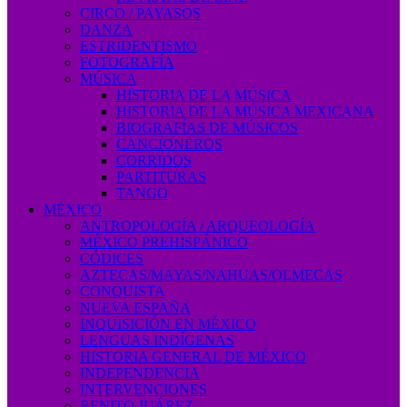
CIRCO / PAYASOS
DANZA
ESTRIDENTISMO
FOTOGRAFÍA
MÚSICA
HISTORIA DE LA MÚSICA
HISTORIA DE LA MÚSICA MEXICANA
BIOGRAFÍAS DE MÚSICOS
CANCIONEROS
CORRIDOS
PARTITURAS
TANGO
MÉXICO
ANTROPOLOGÍA / ARQUEOLOGÍA
MÉXICO PREHISPÁNICO
CÓDICES
AZTECAS/MAYAS/NAHUAS/OLMECAS
CONQUISTA
NUEVA ESPAÑA
INQUISICIÓN EN MÉXICO
LENGUAS INDÍGENAS
HISTORIA GENERAL DE MÉXICO
INDEPENDENCIA
INTERVENCIONES
BENITO JUÁREZ