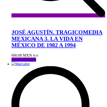
Añadir
a
la
JOSÉ AGUSTÍN. TRAGICOMEDIA
lista
MEXICANA 3. LA VIDA EN
de
deseos
MÉXICO DE 1982 A 1994
600.00
MXN
N/A
Añadir al carrito