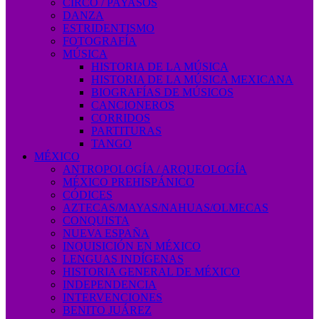
CIRCO / PAYASOS
DANZA
ESTRIDENTISMO
FOTOGRAFÍA
MÚSICA
HISTORIA DE LA MÚSICA
HISTORIA DE LA MÚSICA MEXICANA
BIOGRAFÍAS DE MÚSICOS
CANCIONEROS
CORRIDOS
PARTITURAS
TANGO
MÉXICO
ANTROPOLOGÍA / ARQUEOLOGÍA
MÉXICO PREHISPÁNICO
CÓDICES
AZTECAS/MAYAS/NAHUAS/OLMECAS
CONQUISTA
NUEVA ESPAÑA
INQUISICIÓN EN MÉXICO
LENGUAS INDÍGENAS
HISTORIA GENERAL DE MÉXICO
INDEPENDENCIA
INTERVENCIONES
BENITO JUÁREZ