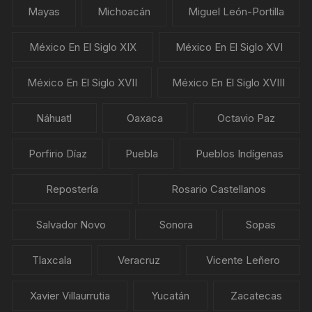
Mayas
Michoacán
Miguel León-Portilla
México En El Siglo XIX
México En El Siglo XVI
México En El Siglo XVII
México En El Siglo XVIII
Náhuatl
Oaxaca
Octavio Paz
Porfirio Díaz
Puebla
Pueblos Indígenas
Repostería
Rosario Castellanos
Salvador Novo
Sonora
Sopas
Tlaxcala
Veracruz
Vicente Leñero
Xavier Villaurrutia
Yucatán
Zacatecas