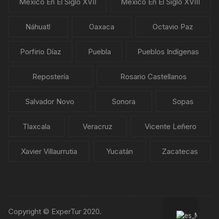
México En El Siglo XVII
México En El Siglo XVIII
Náhuatl
Oaxaca
Octavio Paz
Porfirio Díaz
Puebla
Pueblos Indígenas
Repostería
Rosario Castellanos
Salvador Novo
Sonora
Sopas
Tlaxcala
Veracruz
Vicente Leñero
Xavier Villaurrutia
Yucatán
Zacatecas
Copyright © ExperTur 2020.