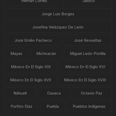
Hernán Cortés
Jalisco
Jorge Luis Borges
Josefina Velázquez De León
José Emilio Pacheco
José Revueltas
Mayas
Michoacán
Miguel León-Portilla
México En El Siglo XIX
México En El Siglo XVI
México En El Siglo XVII
México En El Siglo XVIII
Náhuatl
Oaxaca
Octavio Paz
Porfirio Díaz
Puebla
Pueblos Indígenas