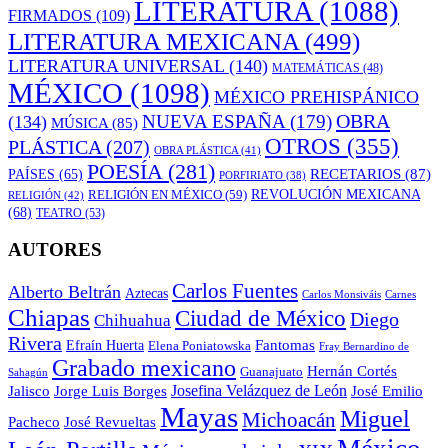
LITERATURA
(1088)
FIRMADOS
(109)
LITERATURA MEXICANA
(499)
LITERATURA UNIVERSAL
(140)
MATEMÁTICAS
(48)
MÉXICO
(1098)
MÉXICO PREHISPÁNICO
OBRA
NUEVA ESPAÑA
(179)
(134)
MÚSICA
(85)
OTROS
(355)
PLÁSTICA
(207)
OBRA PLÁSTICA
(41)
POESÍA
(281)
RECETARIOS
(87)
PAÍSES
(65)
PORFIRIATO
(38)
RELIGIÓN EN MÉXICO
(59)
REVOLUCIÓN MEXICANA
RELIGIÓN
(42)
(68)
TEATRO
(53)
AUTORES
Carlos Fuentes
Alberto Beltrán
Aztecas
Carlos Monsiváis
Carnes
Chiapas
Ciudad de México
Diego
Chihuahua
Rivera
Fantomas
Efraín Huerta
Elena Poniatowska
Fray Bernardino de
Grabado mexicano
Hernán Cortés
Guanajuato
Sahagún
Jalisco
Josefina Velázquez de León
Jorge Luis Borges
José Emilio
Mayas
Miguel
Michoacán
José Revueltas
Pacheco