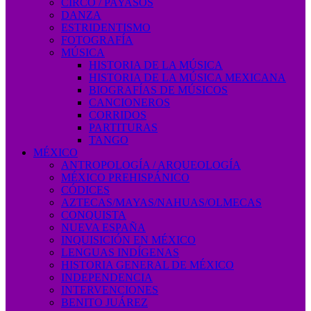
CIRCO / PAYASOS
DANZA
ESTRIDENTISMO
FOTOGRAFÍA
MÚSICA
HISTORIA DE LA MÚSICA
HISTORIA DE LA MÚSICA MEXICANA
BIOGRAFÍAS DE MÚSICOS
CANCIONEROS
CORRIDOS
PARTITURAS
TANGO
MÉXICO
ANTROPOLOGÍA / ARQUEOLOGÍA
MÉXICO PREHISPÁNICO
CÓDICES
AZTECAS/MAYAS/NAHUAS/OLMECAS
CONQUISTA
NUEVA ESPAÑA
INQUISICIÓN EN MÉXICO
LENGUAS INDÍGENAS
HISTORIA GENERAL DE MÉXICO
INDEPENDENCIA
INTERVENCIONES
BENITO JUÁREZ