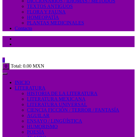
DICCIONARIOS / IDIOMAS / MÉTODOS
TEXTOS ANTIGUOS
FLORA Y FAUNA
HOMEOPATÍA
PLANTAS MEDICINALES
Contacto
0
Total:
0.00
MXN
0
INICIO
LITERATURA
HISTORIA DE LA LITERATURA
LITERATURA MEXICANA
LITERATURA UNIVERSAL
CIENCIA FICCIÓN / TERROR / FANTASÍA
AGUILAR
ENSAYO / LINGÜÍSTICA
HUMORISMO
POESÍA