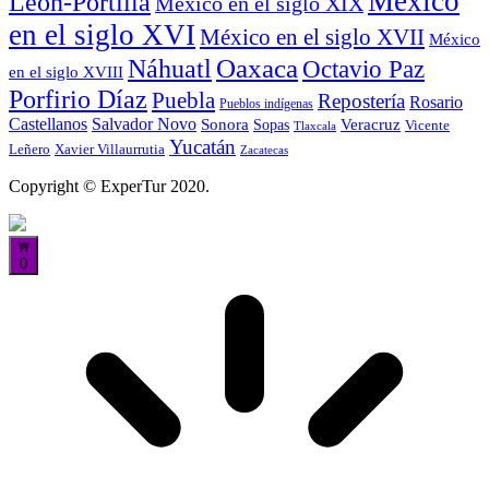
México
León-Portilla
México en el siglo XIX
en el siglo XVI
México en el siglo XVII
México
Oaxaca
Náhuatl
Octavio Paz
en el siglo XVIII
Porfirio Díaz
Puebla
Repostería
Rosario
Pueblos indígenas
Castellanos
Salvador Novo
Sonora
Veracruz
Sopas
Vicente
Tlaxcala
Yucatán
Leñero
Xavier Villaurrutia
Zacatecas
Copyright © ExperTur 2020.
0