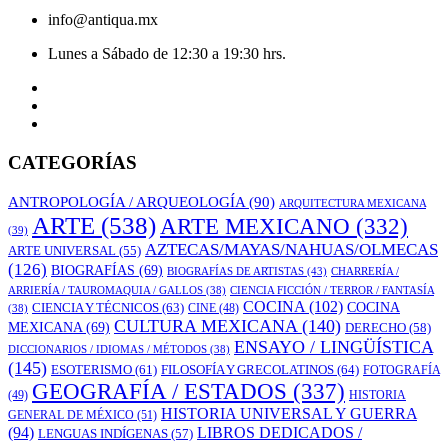
info@antiqua.mx
Lunes a Sábado de 12:30 a 19:30 hrs.
CATEGORÍAS
ANTROPOLOGÍA / ARQUEOLOGÍA
(90)
ARQUITECTURA MEXICANA
ARTE
(538)
ARTE MEXICANO
(332)
(39)
AZTECAS/MAYAS/NAHUAS/OLMECAS
ARTE UNIVERSAL
(55)
(126)
BIOGRAFÍAS
(69)
BIOGRAFÍAS DE ARTISTAS
(43)
CHARRERÍA /
ARRIERÍA / TAUROMAQUIA / GALLOS
(38)
CIENCIA FICCIÓN / TERROR / FANTASÍA
COCINA
(102)
CIENCIA Y TÉCNICOS
(63)
COCINA
CINE
(48)
(38)
CULTURA MEXICANA
(140)
MEXICANA
(69)
DERECHO
(58)
ENSAYO / LINGÜÍSTICA
DICCIONARIOS / IDIOMAS / MÉTODOS
(38)
(145)
ESOTERISMO
(61)
FILOSOFÍA Y GRECOLATINOS
(64)
FOTOGRAFÍA
GEOGRAFÍA / ESTADOS
(337)
(49)
HISTORIA
HISTORIA UNIVERSAL Y GUERRA
GENERAL DE MÉXICO
(51)
LIBROS DEDICADOS /
(94)
LENGUAS INDÍGENAS
(57)