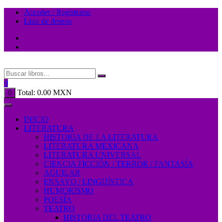
Acceder / Registrarse
Lista de deseos
0
Total:
0.00
MXN
0
INICIO
LITERATURA
HISTORIA DE LA LITERATURA
LITERATURA MEXICANA
LITERATURA UNIVERSAL
CIENCIA FICCIÓN / TERROR / FANTASÍA
AGUILAR
ENSAYO / LINGÜÍSTICA
HUMORISMO
POESÍA
TEATRO
HISTORIA DEL TEATRO