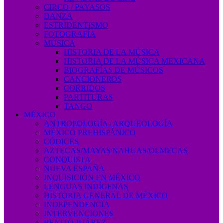
CIRCO / PAYASOS
DANZA
ESTRIDENTISMO
FOTOGRAFÍA
MÚSICA
HISTORIA DE LA MÚSICA
HISTORIA DE LA MÚSICA MEXICANA
BIOGRAFÍAS DE MÚSICOS
CANCIONEROS
CORRIDOS
PARTITURAS
TANGO
MÉXICO
ANTROPOLOGÍA / ARQUEOLOGÍA
MÉXICO PREHISPÁNICO
CÓDICES
AZTECAS/MAYAS/NAHUAS/OLMECAS
CONQUISTA
NUEVA ESPAÑA
INQUISICIÓN EN MÉXICO
LENGUAS INDÍGENAS
HISTORIA GENERAL DE MÉXICO
INDEPENDENCIA
INTERVENCIONES
BENITO JUÁREZ