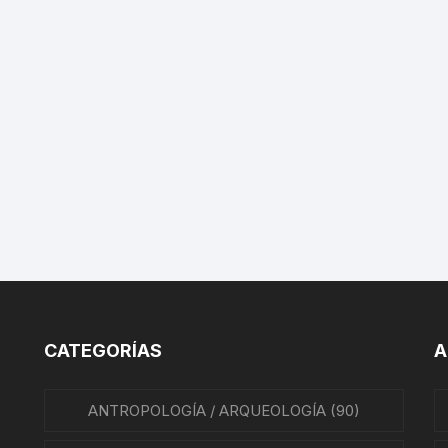
BIOGRAFÍAS CINE
IANO
CINE MEXICANO
A
CINE UNIVERSAL
ATO
REVISTAS DE CINE
IÓN MEXICANA
HISTORIA DE LA MÚSICA
A MEXICANA
HISTORIA DE LA MÚSICA
MEXICANA
A DE MÉXICO
BIOGRAFÍAS DE MÚSICOS
A EN MÉXICO
CATEGORÍAS
A
CANCIONEROS
N EN MÉXICO
CORRIDOS
ANTROPOLOGÍA / ARQUEOLOGÍA
(90)
RA CRISTERA