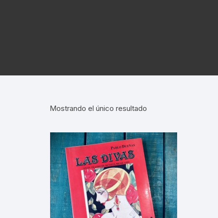
ARTE UNIVERSAL
CÓDICES
AUTORES GRECOLATINOS
LITERATURA UNIVERSAL
CÓDIGOS
REVISTA AMÉRICA
AZTECA
MITOLOGÍA
CIENCIA FICCIÓN / TERROR /
LEYES
FANTASÍA
REVISTA ARTES D
CONQUI
ESTUDIOS SOBRE ÉTICA
AGUILAR
REVISTA ATENEO
NUEVA E
ESTUDIOS SOBRE LÓGICA
ENSAYO / LINGÜÍSTICA
REVISTA BELLAS 
INQUISI
Mostrando el único resultado
HUMORISMO
REVISTA
LENGUAS
CONTEMPORÁNE
POESÍA
HISTORI
REVISTA EL HIJO 
TEATRO
INDEPEN
CARICATURA
INTERVE
CINE
BENITO 