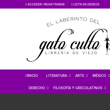
ACCEDER / REGISTRARSE
LISTA DE DESEOS
INICIO
LITERATURA
ARTE
MÉXICO
HISTORIA DE LA
HISTORIA DEL AR
ANTROPO
DERECHO
FILOSOFÍA Y GRECOLATINOS
LITERATURA
ARTE MEXICANO
MÉXICO 
ESTUDIOS SOBRE DERECHO
ESTUDIOS DE FILOSOFÍA
LITERATURA MEXICANA
EN GENERAL