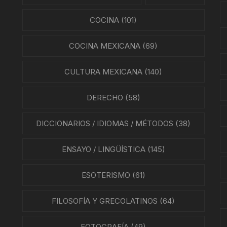
SMO Y COMUNICACIÓN
COCINA
(101)
ÍA / ESTADOS
COCINA MEXICANA
(69)
NTES
CULTURA MEXICANA
(140)
ÍAS
DERECHO
(58)
O MEXICANO / MARINA
DICCIONARIOS / IDIOMAS / MÉTODOS
(38)
N
RRILES
ENSAYO / LINGÜÍSTICA
(145)
A
ESOTERISMO
(61)
TURA, PESCA Y GANADERÍA
FILOSOFÍA Y GRECOLATINOS
(64)
FOTOGRAFÍA
(49)