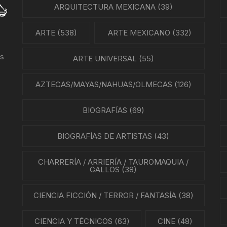
PARTITURAS
ARQUITECTURA MEXICANA
(39)
GÍA MEXICANA
TANGO
ARTE
(538)
ARTE MEXICANO
(332)
ENTO OBRERO
us
ARTE UNIVERSAL
(55)
NTOS SOCIALES
NES
AZTECAS/MAYAS/NAHUAS/OLMECAS
(126)
LA EN MÉXICO
BIOGRAFÍAS
(69)
ÓN EN MÉXICO
BIOGRAFÍAS DE ARTISTAS
(43)
NTO ESTUDIANTIL
CHARRERÍA / ARRIERÍA / TAUROMAQUIA /
GALLOS
(38)
ERRI
CIENCIA FICCIÓN / TERROR / FANTASÍA
(38)
A MEXICANA
CIENCIA Y TÉCNICOS
(63)
CINE
(48)