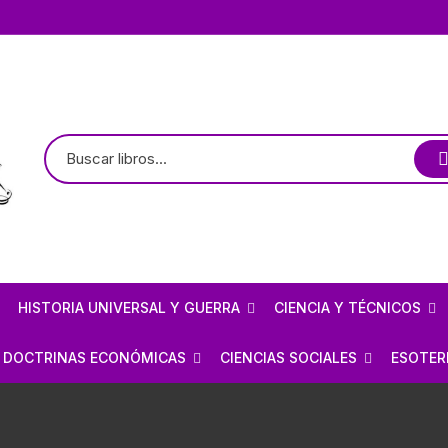
HISTORIA UNIVERSAL Y GUERRA
CIENCIA Y TÉCNICOS
TE
LOGÍA / ARQUEOLOGÍA
HISTORIOGRAFÍA
ASTRONOMÍA
DOCTRINAS ECONÓMICAS
CIENCIAS SOCIALES
ESOTER
PREHISPÁNICO
CIVILIZACIONES ANTIGUAS
ARQUITECTURA MEXICANA
FÍSICA
ANARQUISMO
ECONOMÍA
BRUJE