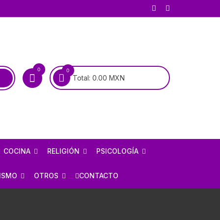
0
0
Total:
0.00
MXN
COCINA
RELIGIÓN
PSICOLOGÍA
COCINA MEXICANA
BIOGRAFÍAS DE SANTOS
PSICOANÁLISIS
ISMO
OTROS
CONTACTO
COCINA UNIVERSAL
BIOGRAFÍAS DE LA VIRGEN
PSIQUIATRÍA
RÍA
AJEDREZ