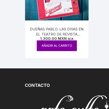
CIRCO / PAYASOS
MAXIMIL
DANZA
REFORM
ESTRIDENTISMO
DUEÑAS PABLO. LAS DIVAS EN
PORFIRI
EL TEATRO DE REVISTA
FOTOGRAFÍA
1,300.00
MXN
MEXICANO
N/A
REVOLUC
AÑADIR AL CARRITO
MÚSICA
POLÍTIC
ECONOMÍ
MEDICIN
CONTACTO
RELIGIÓ
LA GUER