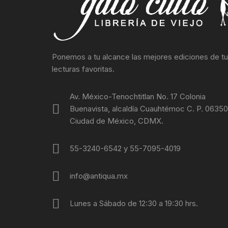
SOCIOLO
MOVIMI
Ponemos a tu alcance las mejores ediciones de t
MOVIMIE
lecturas favoritas.
REBELIO
Av. México-Tenochtitlan No. 17 Colonia
GUERRIL
Buenavista, alcaldía Cuauhtémoc C. P. 06350
Ciudad de México, CDMX.
EDUCACI
55-3240-6542 y 55-7095-4019
MOVIMIE
info@antiqua.mx
LECUMB
Lunes a Sábado de 12:30 a 19:30 hrs.
CULTUR