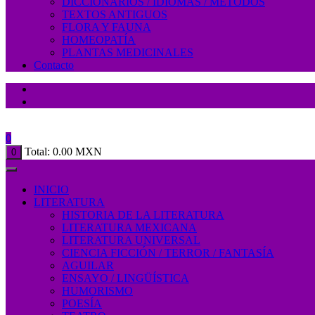
DICCIONARIOS / IDIOMAS / MÉTODOS
TEXTOS ANTIGUOS
FLORA Y FAUNA
HOMEOPATÍA
PLANTAS MEDICINALES
Contacto
0
Total:
0.00
MXN
0
INICIO
LITERATURA
HISTORIA DE LA LITERATURA
LITERATURA MEXICANA
LITERATURA UNIVERSAL
CIENCIA FICCIÓN / TERROR / FANTASÍA
AGUILAR
ENSAYO / LINGÜÍSTICA
HUMORISMO
POESÍA