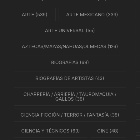
NES
ARTE
(539)
ARTE MEXICANO
(333)
LA EN MÉXICO
ARTE UNIVERSAL
(55)
ÓN EN MÉXICO
AZTECAS/MAYAS/NAHUAS/OLMECAS
(126)
NTO ESTUDIANTIL
BIOGRAFÍAS
(69)
ERRI
BIOGRAFÍAS DE ARTISTAS
(43)
A MEXICANA
CHARRERÍA / ARRIERÍA / TAUROMAQUIA /
SMO Y COMUNICACIÓN
GALLOS
(38)
ÍA / ESTADOS
CIENCIA FICCIÓN / TERROR / FANTASÍA
(38)
NTES
CIENCIA Y TÉCNICOS
(63)
CINE
(48)