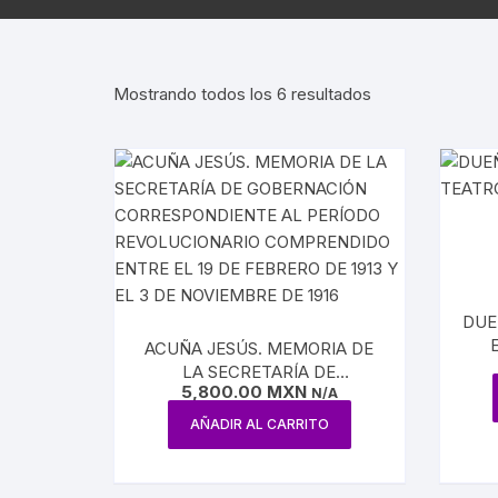
AGUILAR
REVISTA ATENEO
NUEVA E
ESTUDIOS SOBRE LÓGICA
ENSAYO / LINGÜÍSTICA
REVISTA BELLAS 
INQUISI
Mostrando todos los 6 resultados
HUMORISMO
REVISTA
LENGUAS
CONTEMPORÁNE
POESÍA
HISTORI
REVISTA EL HIJO 
TEATRO
INDEPEN
CARICATURA
INTERVE
CINE
DUE
BENITO 
ACUÑA JESÚS. MEMORIA DE
CIRCO / PAYASOS
LA SECRETARÍA DE
MAXIMIL
5,800.00
MXN
GOBERNACIÓN
N/A
DANZA
CORRESPONDIENTE AL
AÑADIR AL CARRITO
REFORM
PERÍODO REVOLUCIONARIO
ESTRIDENTISMO
COMPRENDIDO ENTRE EL 19
DE FEBRERO DE 1913 Y EL 3
PORFIRI