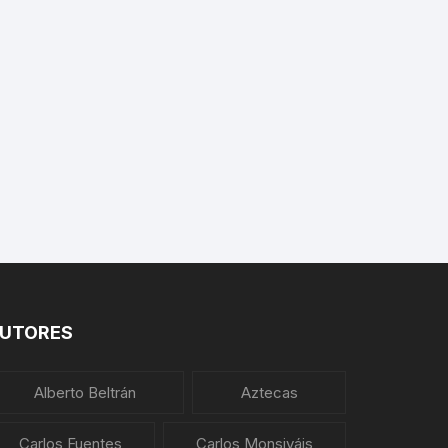
UTORES
Alberto Beltrán
Aztecas
Carlos Fuentes
Carlos Monsiváis