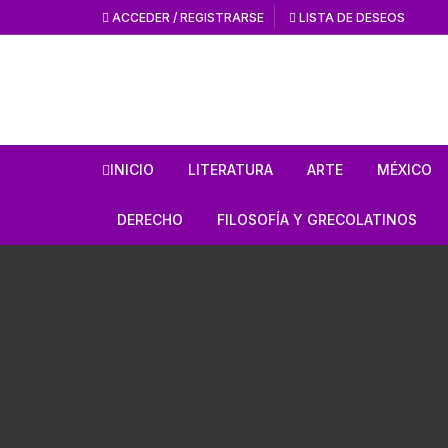
ACCEDER / REGISTRARSE
LISTA DE DESEOS
INICIO
LITERATURA
ARTE
MÉXICO
HISTORIA DE LA
HISTORIA DEL AR
ANTROPO
DERECHO
FILOSOFÍA Y GRECOLATINOS
LITERATURA
ARTE MEXICANO
MÉXICO 
ESTUDIOS SOBRE DERECHO
ESTUDIOS DE FILOSOFÍA
LITERATURA MEXICANA
EN GENERAL
ARTE UNIVERSAL
CÓDICES
AUTORES GRECOLATINOS
LITERATURA UNIVERSAL
CÓDIGOS
REVISTA AMÉRICA
AZTECA
MITOLOGÍA
CIENCIA FICCIÓN / TERROR /
LEYES
FANTASÍA
REVISTA ARTES D
CONQUI
ESTUDIOS SOBRE ÉTICA