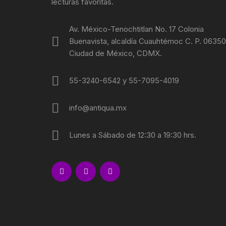
lecturas favoritas.
REBELIO
Av. México-Tenochtitlan No. 17 Colonia
GUERRIL
Buenavista, alcaldía Cuauhtémoc C. P. 06350
Ciudad de México, CDMX.
EDUCACI
55-3240-6542 y 55-7095-4019
MOVIMIE
info@antiqua.mx
LECUMB
CULTUR
Lunes a Sábado de 12:30 a 19:30 hrs.
PERIODI
GEOGRAF
PRESIDE