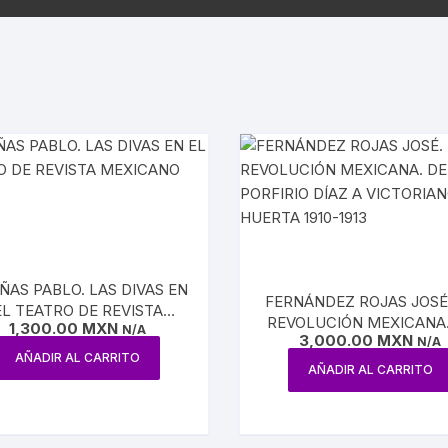
SPAÑA
PAÍSES
SOCIALISMO
MASON
FRANC
ARTES
CIÓN EN MÉXICO
GUERRILLA
TROTSKISMO
MUER
 INDÍGENAS
INQUISICIÓN
OS
VAMPI
A GENERAL DE MÉXICO
PRIMERA Y SEGUNDA
PRÓDIGO
GUERRA MUNDIAL
HISTORIA DEL TEATRO
DENCIA
NAZISMO
NCIONES
HISTORIA DEL CINE
ÑAS PABLO. LAS DIVAS EN
JUÁREZ
FERNÁNDEZ ROJAS JOSÉ
EL TEATRO DE REVISTA
BIOGRAFÍAS CINE
REVOLUCIÓN MEXICANA.
1,300.00
MXN
MEXICANO
N/A
3,000.00
MXN
PORFIRIO DÍAZ A VICTOR
N/A
IANO
AÑADIR AL CARRITO
HUERTA 1910-1913
CINE MEXICANO
AÑADIR AL CARRITO
A
CINE UNIVERSAL
ATO