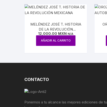
DE NOVIEMBRE DE 1916
FOTOGRAFÍA
REVOLUC
MÚSICA
POLÍTIC
MELÉNDEZ JOSÉ T. HISTORIA
OR
DE LA REVOLUCIÓN
ECONOMÍ
12,000.00
MXN
MEXICANA
N/A
AÑADIR AL CARRITO
MEDICIN
RELIGIÓ
LA GUER
SOCIOLO
CONTACTO
MOVIMI
MOVIMIE
Ponemos a tu alcance las mejores ediciones de t