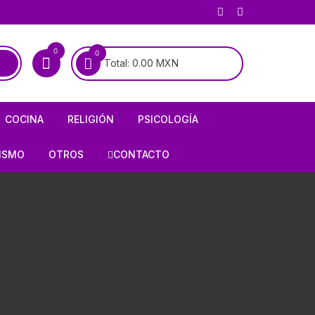
0
0
Total:
0.00
MXN
COCINA
RELIGIÓN
PSICOLOGÍA
COCINA MEXICANA
BIOGRAFÍAS DE SANTOS
PSICOANÁLISIS
ISMO
OTROS
CONTACTO
COCINA UNIVERSAL
BIOGRAFÍAS DE LA VIRGEN
PSIQUIATRÍA
RÍA
AJEDREZ
ALMANAQUES
CATOLICISMO
E INFIERNO
ARMAS / CACERÍA
RECETARIOS
CRISTIANISMO
OLOGÍA
CHARRERÍA / GALLOS /
TAUROMAQUIA
FORMULARIOS
HISTORIA DE LA IGLESIA
HISTORIETAS