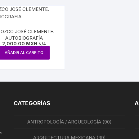
REVISTAS DE CINE
IÓN MEXICANA
HISTORIA DE LA MÚSICA
A MEXICANA
OZCO JOSÉ CLEMENTE.
HISTORIA DE LA MÚSICA
AUTOBIOGRAFÍA
MEXICANA
A DE MÉXICO
2,000.00
MXN
N/A
AÑADIR AL CARRITO
BIOGRAFÍAS DE MÚSICOS
A EN MÉXICO
CANCIONEROS
N EN MÉXICO
CORRIDOS
RA CRISTERA
PARTITURAS
GÍA MEXICANA
CATEGORÍAS
A
TANGO
ENTO OBRERO
ANTROPOLOGÍA / ARQUEOLOGÍA
(90)
NTOS SOCIALES
us
ARQUITECTURA MEXICANA
(39)