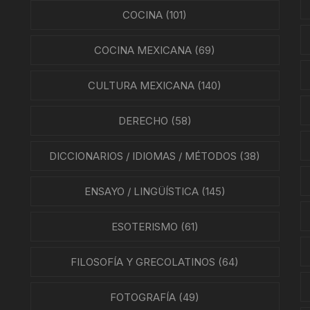
ÍAS
COCINA
(101)
O MEXICANO / MARINA
COCINA MEXICANA
(69)
N
CULTURA MEXICANA
(140)
RRILES
DERECHO
(58)
A
DICCIONARIOS / IDIOMAS / MÉTODOS
(38)
TURA, PESCA Y GANADERÍA
ENSAYO / LINGÜÍSTICA
(145)
ESOTERISMO
(61)
EO
FILOSOFÍA Y GRECOLATINOS
(64)
FOTOGRAFÍA
(49)