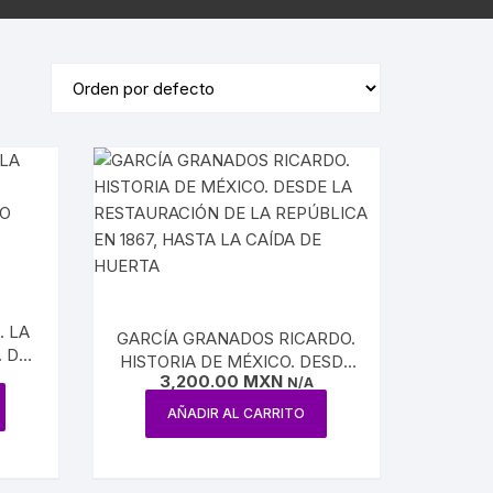
ÓRDENES RELIGIOSAS
ERÍA /
MASONERÍA
LIBROS DEDICADOS /
FIRMADOS
LA BIBLIA
TE
DICCIONARIOS / IDIOMAS /
SACEDORCIO
MÉTODOS
ROS
TEOLOGÍA
TEXTOS ANTIGUOS
ETIMOLOGÍAS
FLORA Y FAUNA
HOMEOPATÍA
. LA
GARCÍA GRANADOS RICARDO.
PLANTAS MEDICINALES
 DE
HISTORIA DE MÉXICO. DESDE
IANO
3,200.00
MXN
LA RESTAURACIÓN DE LA
N/A
REPÚBLICA EN 1867, HASTA
AÑADIR AL CARRITO
LA CAÍDA DE HUERTA