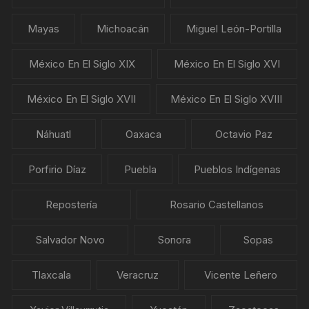
Mayas
Michoacán
Miguel León-Portilla
México En El Siglo XIX
México En El Siglo XVI
México En El Siglo XVII
México En El Siglo XVIII
Náhuatl
Oaxaca
Octavio Paz
Porfirio Díaz
Puebla
Pueblos Indígenas
Repostería
Rosario Castellanos
Salvador Novo
Sonora
Sopas
Tlaxcala
Veracruz
Vicente Leñero