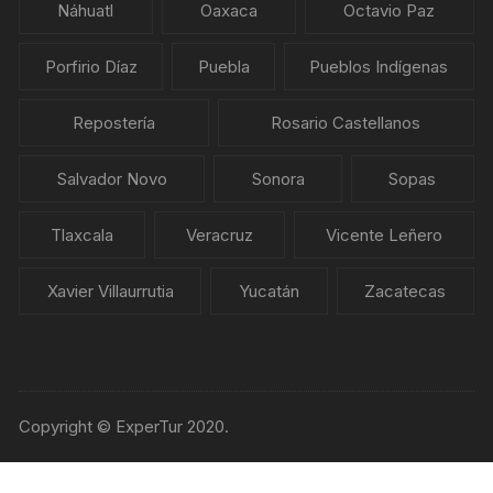
Náhuatl
Oaxaca
Octavio Paz
Porfirio Díaz
Puebla
Pueblos Indígenas
Repostería
Rosario Castellanos
Salvador Novo
Sonora
Sopas
Tlaxcala
Veracruz
Vicente Leñero
Xavier Villaurrutia
Yucatán
Zacatecas
Copyright © ExperTur 2020.