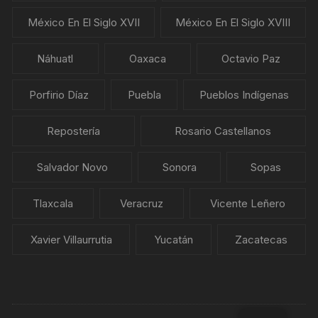
México En El Siglo XVII
México En El Siglo XVIII
Náhuatl
Oaxaca
Octavio Paz
Porfirio Díaz
Puebla
Pueblos Indígenas
Repostería
Rosario Castellanos
Salvador Novo
Sonora
Sopas
Tlaxcala
Veracruz
Vicente Leñero
Xavier Villaurrutia
Yucatán
Zacatecas