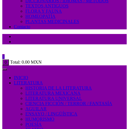
DICCIONARIOS / IDIOMAS / MÉTODOS
TEXTOS ANTIGUOS
FLORA Y FAUNA
HOMEOPATÍA
PLANTAS MEDICINALES
Contacto
0
Total:
0.00
MXN
0
INICIO
LITERATURA
HISTORIA DE LA LITERATURA
LITERATURA MEXICANA
LITERATURA UNIVERSAL
CIENCIA FICCIÓN / TERROR / FANTASÍA
AGUILAR
ENSAYO / LINGÜÍSTICA
HUMORISMO
POESÍA