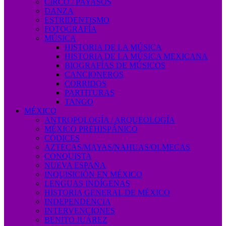
CIRCO / PAYASOS
DANZA
ESTRIDENTISMO
FOTOGRAFÍA
MÚSICA
HISTORIA DE LA MÚSICA
HISTORIA DE LA MÚSICA MEXICANA
BIOGRAFÍAS DE MÚSICOS
CANCIONEROS
CORRIDOS
PARTITURAS
TANGO
MÉXICO
ANTROPOLOGÍA / ARQUEOLOGÍA
MÉXICO PREHISPÁNICO
CÓDICES
AZTECAS/MAYAS/NAHUAS/OLMECAS
CONQUISTA
NUEVA ESPAÑA
INQUISICIÓN EN MÉXICO
LENGUAS INDÍGENAS
HISTORIA GENERAL DE MÉXICO
INDEPENDENCIA
INTERVENCIONES
BENITO JUÁREZ