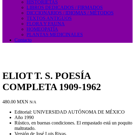
HISTORIETAS
LIBROS DEDICADOS / FIRMADOS
DICCIONARIOS / IDIOMAS / MÉTODOS
TEXTOS ANTIGUOS
FLORA Y FAUNA
HOMEOPATÍA
PLANTAS MEDICINALES
Contacto
ELIOT T. S. POESÍA
COMPLETA 1909-1962
480.00
MXN
N/A
Editorial: UNIVERSIDAD AUTÓNOMA DE MÉXICO
Año 1990
Rústico, en buenas condiciones. El empastado está un poquito
maltratado.
Versión de José Luis Rivas.