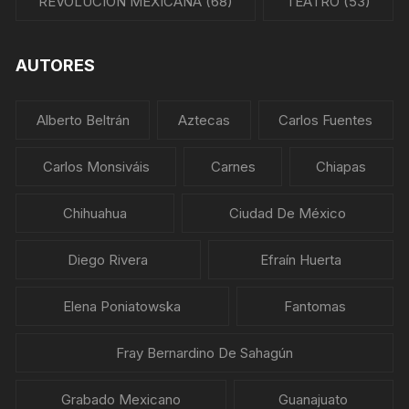
REVOLUCIÓN MEXICANA
(68)
TEATRO
(53)
AUTORES
Alberto Beltrán
Aztecas
Carlos Fuentes
Carlos Monsiváis
Carnes
Chiapas
Chihuahua
Ciudad De México
Diego Rivera
Efraín Huerta
Elena Poniatowska
Fantomas
Fray Bernardino De Sahagún
Grabado Mexicano
Guanajuato