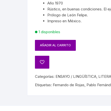
SPAÑA
PAÍSES
SOCIALISMO
Año 1970
MASON
FRANC
Rústico, en buenas condiciones. El ej
ARTES
CIÓN EN MÉXICO
GUERRILLA
TROTSKISMO
Prólogo de León Felipe.
MUER
Impreso en México.
 INDÍGENAS
INQUISICIÓN
OS
1 disponibles
VAMPI
A GENERAL DE MÉXICO
PRIMERA Y SEGUNDA
PRÓDIGO
GUERRA MUNDIAL
AÑADIR AL CARRITO
HISTORIA DEL TEATRO
DENCIA
NAZISMO
NCIONES
HISTORIA DEL CINE
JUÁREZ
Categorías:
ENSAYO / LINGÜÍSTICA
,
LITER
BIOGRAFÍAS CINE
Etiquetas:
Fernando de Rojas
,
Pablo Fernán
IANO
CINE MEXICANO
A
CINE UNIVERSAL
ATO