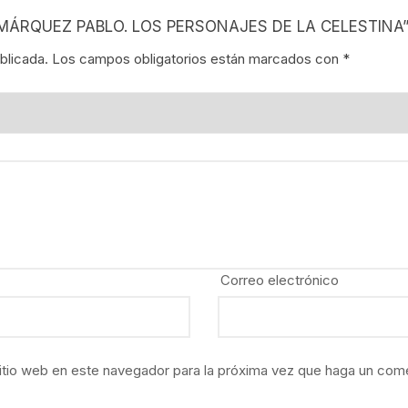
NES
EZ MÁRQUEZ PABLO. LOS PERSONAJES DE LA CELESTINA
blicada.
Los campos obligatorios están marcados con
*
LA EN MÉXICO
ÓN EN MÉXICO
NTO ESTUDIANTIL
ERRI
A MEXICANA
Correo electrónico
SMO Y COMUNICACIÓN
ÍA / ESTADOS
itio web en este navegador para la próxima vez que haga un come
NTES