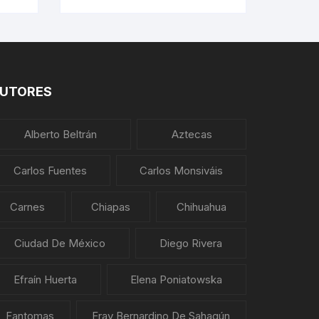
UTORES
Alberto Beltrán
Aztecas
Carlos Fuentes
Carlos Monsiváis
Carnes
Chiapas
Chihuahua
Ciudad De México
Diego Rivera
Efraín Huerta
Elena Poniatowska
Fantomas
Fray Bernardino De Sahagún