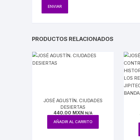
BIOGRAF
EJÉRCIT
AVIACIÓ
PRODUCTOS RELACIONADOS
FERROCA
HACIEND
AGRICUL
MINERÍA
JOSÉ AGUSTÍN. CIUDADES
DESIERTAS
PETRÓL
440.00
MXN
N/A
MÉ
AÑADIR AL CARRITO
RE