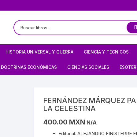
HISTORIA UNIVERSAL Y GUERRA
CIENCIA Y TÉCNICOS
TE
LOGÍA / ARQUEOLOGÍA
HISTORIOGRAFÍA
ASTRONOMÍA
DOCTRINAS ECONÓMICAS
CIENCIAS SOCIALES
ESOTER
PREHISPÁNICO
CIVILIZACIONES ANTIGUAS
ARQUITECTURA MEXICANA
FÍSICA
ANARQUISMO
ECONOMÍA
BRUJE
EDAD MEDIA
BIOGRAFÍAS DE ARTISTAS
ARQUITECTURA
MATEMÁTICAS
CAPITALISMO
POLÍTICA
CIELO 
FERNÁNDEZ MÁRQUEZ PAB
LA CELESTINA
S/MAYAS/NAHUAS/OLMECAS
RENACIMIENTO
OBRA PLÁSTICA
BIOGRAFÍAS DE ARTISTAS
PROGRAMACIÓN
COMUNISMO
SOCIOLOGÍA
DEMON
400.00
MXN
N/A
E MÉXICO
STA
REVOLUCIONES
OBRA PLÁSTICA
QUÍMICA
MARXISMO
MAGIA
Editorial: ALEJANDRO FINISTERRE 