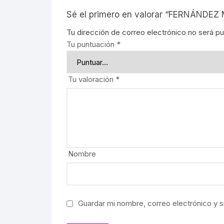
REBELIO
Sé el primero en valorar “FERNÁND
Tu dirección de correo electrónico no será pu
GUERRIL
Tu puntuación
*
EDUCACI
Tu valoración
*
MOVIMIE
LECUMB
CULTUR
Nombre
PERIODI
GEOGRAF
Guardar mi nombre, correo electrónico y s
PRESIDE