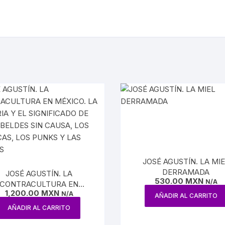
ÍAS
O MEXICANO / MARINA
N
RRILES
A
TURA, PESCA Y GANADERÍA
JOSÉ AGUSTÍN. LA MI
DERRAMADA
JOSÉ AGUSTÍN. LA
EO
530.00
MXN
N/A
CONTRACULTURA EN
1,200.00
MXN
XICO. LA HISTORIA Y EL
N/A
AÑADIR AL CARRITO
SIGNIFICADO DE LOS
AÑADIR AL CARRITO
BELDES SIN CAUSA, LOS