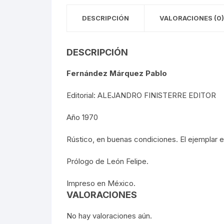
FOTOGRAFÍA
DESCRIPCIÓN
VALORACIONES (0)
REVOLUC
MÚSICA
POLÍTIC
DESCRIPCIÓN
ECONOMÍ
Fernández Márquez Pablo
MEDICIN
Editorial: ALEJANDRO FINISTERRE EDITOR
Año 1970
RELIGIÓ
Rústico, en buenas condiciones. El ejemplar es
LA GUER
Prólogo de León Felipe.
SOCIOLO
Impreso en México.
MOVIMI
VALORACIONES
MOVIMIE
No hay valoraciones aún.