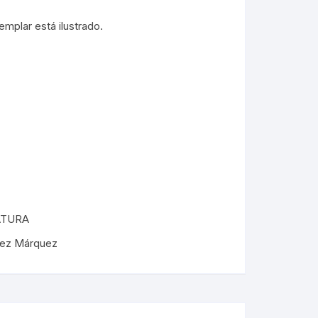
ÓRDENES RELIGIOSAS
ERÍA /
MASONERÍA
LIBROS DEDICADOS /
emplar está ilustrado.
FIRMADOS
LA BIBLIA
TE
DICCIONARIOS / IDIOMAS /
SACEDORCIO
MÉTODOS
ROS
TEOLOGÍA
TEXTOS ANTIGUOS
ETIMOLOGÍAS
FLORA Y FAUNA
HOMEOPATÍA
ATURA
PLANTAS MEDICINALES
dez Márquez