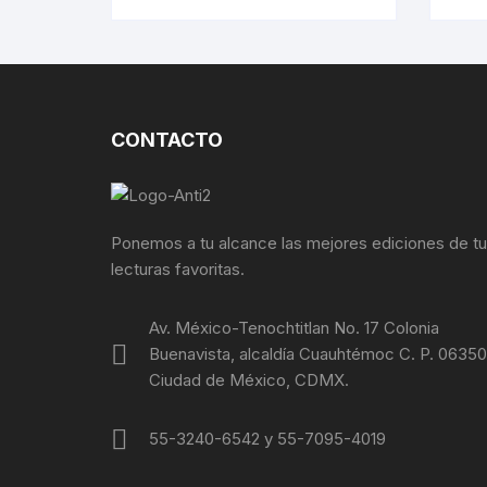
JIP
CONTACTO
Ponemos a tu alcance las mejores ediciones de t
lecturas favoritas.
Av. México-Tenochtitlan No. 17 Colonia
Buenavista, alcaldía Cuauhtémoc C. P. 06350
Ciudad de México, CDMX.
55-3240-6542 y 55-7095-4019