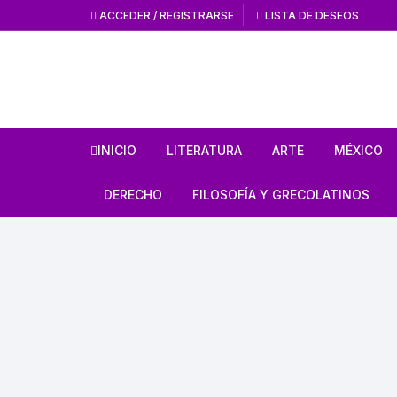
ACCEDER / REGISTRARSE
LISTA DE DESEOS
INICIO
LITERATURA
ARTE
MÉXICO
HISTORIA DE LA
HISTORIA DEL AR
ANTROPO
DERECHO
FILOSOFÍA Y GRECOLATINOS
LITERATURA
ARTE MEXICANO
MÉXICO 
ESTUDIOS SOBRE DERECHO
ESTUDIOS DE FILOSOFÍA
LITERATURA MEXICANA
EN GENERAL
ARTE UNIVERSAL
CÓDICES
AUTORES GRECOLATINOS
LITERATURA UNIVERSAL
CÓDIGOS
REVISTA AMÉRICA
AZTECA
MITOLOGÍA
CIENCIA FICCIÓN / TERROR /
LEYES
FANTASÍA
REVISTA ARTES D
CONQUI
ESTUDIOS SOBRE ÉTICA