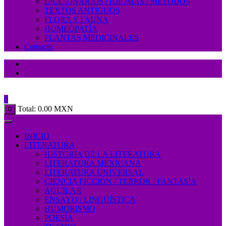
DICCIONARIOS / IDIOMAS / MÉTODOS
TEXTOS ANTIGUOS
FLORA Y FAUNA
HOMEOPATÍA
PLANTAS MEDICINALES
Contacto
0
Total:
0.00
MXN
0
INICIO
LITERATURA
HISTORIA DE LA LITERATURA
LITERATURA MEXICANA
LITERATURA UNIVERSAL
CIENCIA FICCIÓN / TERROR / FANTASÍA
AGUILAR
ENSAYO / LINGÜÍSTICA
HUMORISMO
POESÍA