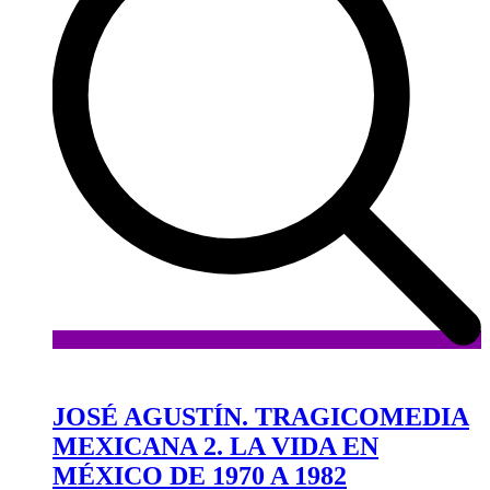
Añadir
a
la
JOSÉ AGUSTÍN. TRAGICOMEDIA
lista
MEXICANA 2. LA VIDA EN
de
deseos
MÉXICO DE 1970 A 1982