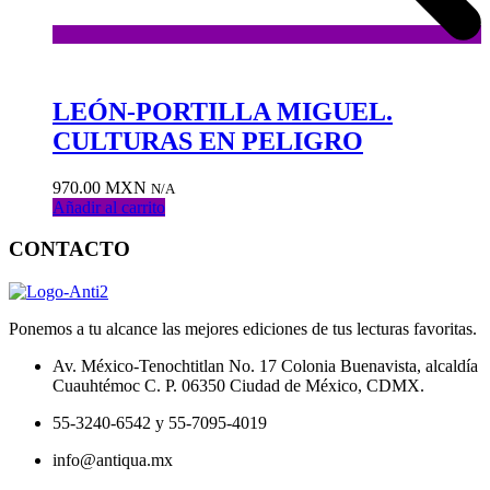
Añadir
a
la
LEÓN-PORTILLA MIGUEL.
lista
CULTURAS EN PELIGRO
de
deseos
970.00
MXN
N/A
Añadir al carrito
CONTACTO
Ponemos a tu alcance las mejores ediciones de tus lecturas favoritas.
Av. México-Tenochtitlan No. 17 Colonia Buenavista, alcaldía
Cuauhtémoc C. P. 06350 Ciudad de México, CDMX.
55-3240-6542 y 55-7095-4019
info@antiqua.mx