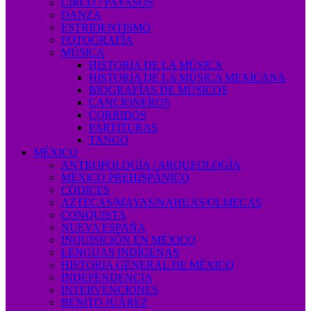
CIRCO / PAYASOS
DANZA
ESTRIDENTISMO
FOTOGRAFÍA
MÚSICA
HISTORIA DE LA MÚSICA
HISTORIA DE LA MÚSICA MEXICANA
BIOGRAFÍAS DE MÚSICOS
CANCIONEROS
CORRIDOS
PARTITURAS
TANGO
MÉXICO
ANTROPOLOGÍA / ARQUEOLOGÍA
MÉXICO PREHISPÁNICO
CÓDICES
AZTECAS/MAYAS/NAHUAS/OLMECAS
CONQUISTA
NUEVA ESPAÑA
INQUISICIÓN EN MÉXICO
LENGUAS INDÍGENAS
HISTORIA GENERAL DE MÉXICO
INDEPENDENCIA
INTERVENCIONES
BENITO JUÁREZ