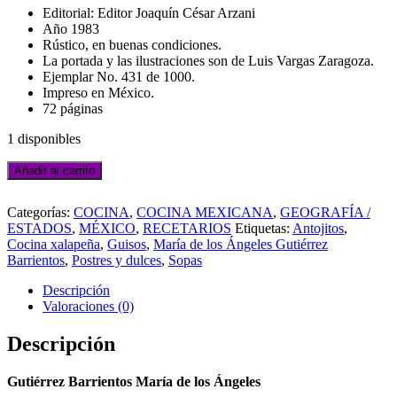
Editorial: Editor Joaquín César Arzani
Año 1983
Rústico, en buenas condiciones.
La portada y las ilustraciones son de Luis Vargas Zaragoza.
Ejemplar No. 431 de 1000.
Impreso en México.
72 páginas
1 disponibles
GUTIÉRREZ
Añadir al carrito
BARRIENTOS
Añadir
MARÍA
a
Categorías:
COCINA
,
COCINA MEXICANA
,
GEOGRAFÍA /
DE
la
ESTADOS
,
MÉXICO
,
RECETARIOS
Etiquetas:
Antojitos
,
LOS
lista
Cocina xalapeña
,
Guisos
,
María de los Ángeles Gutiérrez
ÁNGELES.
de
Barrientos
,
Postres y dulces
,
Sopas
LA
deseos
COCINA
Descripción
XALAPEÑA
Valoraciones (0)
cantidad
Descripción
Gutiérrez Barrientos María de los Ángeles