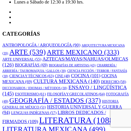
Lunes a Sábado de 12:30 a 19:30 hrs.
CATEGORÍAS
ANTROPOLOGÍA / ARQUEOLOGÍA
(90)
ARQUITECTURA MEXICANA
ARTE
(539)
ARTE MEXICANO
(333)
(39)
AZTECAS/MAYAS/NAHUAS/OLMECAS
ARTE UNIVERSAL
(55)
(126)
BIOGRAFÍAS
(69)
BIOGRAFÍAS DE ARTISTAS
(43)
CHARRERÍA /
ARRIERÍA / TAUROMAQUIA / GALLOS
(38)
CIENCIA FICCIÓN / TERROR / FANTASÍA
COCINA
(101)
CIENCIA Y TÉCNICOS
(63)
COCINA
CINE
(48)
(38)
CULTURA MEXICANA
(140)
MEXICANA
(69)
DERECHO
(58)
ENSAYO / LINGÜÍSTICA
DICCIONARIOS / IDIOMAS / MÉTODOS
(38)
(145)
ESOTERISMO
(61)
FILOSOFÍA Y GRECOLATINOS
(64)
FOTOGRAFÍA
GEOGRAFÍA / ESTADOS
(337)
(49)
HISTORIA
HISTORIA UNIVERSAL Y GUERRA
GENERAL DE MÉXICO
(51)
LIBROS DEDICADOS /
(94)
LENGUAS INDÍGENAS
(57)
LITERATURA
(1088)
FIRMADOS
(109)
LITERATURA MEXICANA
(499)