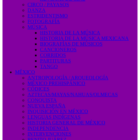
CIRCO / PAYASOS
DANZA
ESTRIDENTISMO
FOTOGRAFÍA
MÚSICA
HISTORIA DE LA MÚSICA
HISTORIA DE LA MÚSICA MEXICANA
BIOGRAFÍAS DE MÚSICOS
CANCIONEROS
CORRIDOS
PARTITURAS
TANGO
MÉXICO
ANTROPOLOGÍA / ARQUEOLOGÍA
MÉXICO PREHISPÁNICO
CÓDICES
AZTECAS/MAYAS/NAHUAS/OLMECAS
CONQUISTA
NUEVA ESPAÑA
INQUISICIÓN EN MÉXICO
LENGUAS INDÍGENAS
HISTORIA GENERAL DE MÉXICO
INDEPENDENCIA
INTERVENCIONES
BENITO JUÁREZ