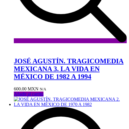
Añadir
a
la
JOSÉ AGUSTÍN. TRAGICOMEDIA
lista
MEXICANA 3. LA VIDA EN
de
deseos
MÉXICO DE 1982 A 1994
600.00
MXN
N/A
Añadir al carrito