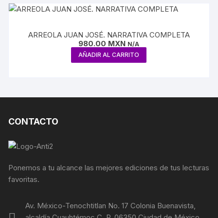
ARREOLA JUAN JOSÉ. NARRATIVA COMPLETA
980.00
MXN
N/A
AÑADIR AL CARRITO
CONTACTO
Ponemos a tu alcance las mejores ediciones de tus lecturas
favoritas.
Av. México-Tenochtitlan No. 17 Colonia Buenavista,
alcaldía Cuauhtémoc C. P. 06350 Ciudad de México,