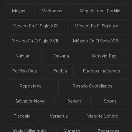
Mayas
Michoacán
Miguel León-Portilla
México En El Siglo XIX
México En El Siglo XVI
México En El Siglo XVII
México En El Siglo XVIII
Náhuatl
Oaxaca
Octavio Paz
Porfirio Díaz
Puebla
Pueblos Indígenas
Repostería
Rosario Castellanos
Salvador Novo
Sonora
Sopas
Tlaxcala
Veracruz
Vicente Leñero
Xavier Villaurrutia
Yucatán
Zacatecas